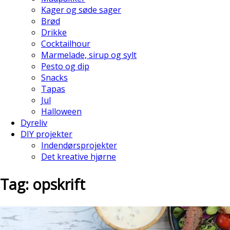
Kager og søde sager
Brød
Drikke
Cocktailhour
Marmelade, sirup og sylt
Pesto og dip
Snacks
Tapas
Jul
Halloween
Dyreliv
DIY projekter
Indendørsprojekter
Det kreative hjørne
Tag: opskrift