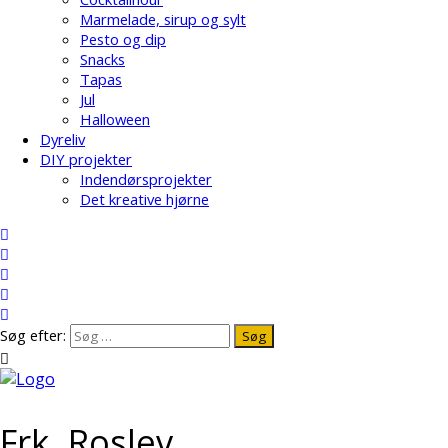
Marmelade, sirup og sylt
Pesto og dip
Snacks
Tapas
Jul
Halloween
Dyreliv
DIY projekter
Indendørsprojekter
Det kreative hjørne
Søg efter:
Frk. Roslev