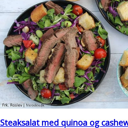
Steaksalat med quinoa og cashe