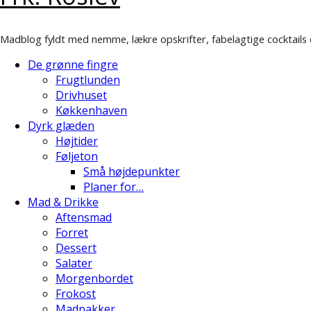
Madblog fyldt med nemme, lækre opskrifter, fabelagtige cocktails 
De grønne fingre
Frugtlunden
Drivhuset
Køkkenhaven
Dyrk glæden
Højtider
Føljeton
Små højdepunkter
Planer for…
Mad & Drikke
Aftensmad
Forret
Dessert
Salater
Morgenbordet
Frokost
Madpakker