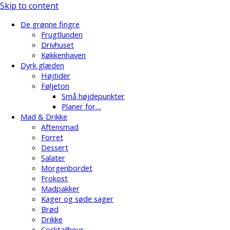
Skip to content
De grønne fingre
Frugtlunden
Drivhuset
Køkkenhaven
Dyrk glæden
Højtider
Føljeton
Små højdepunkter
Planer for…
Mad & Drikke
Aftensmad
Forret
Dessert
Salater
Morgenbordet
Frokost
Madpakker
Kager og søde sager
Brød
Drikke
Cocktailhour