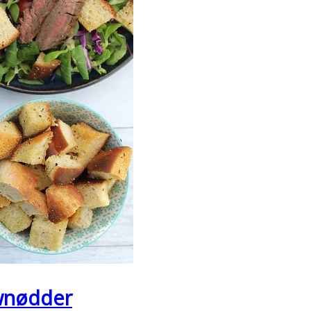
wnødder