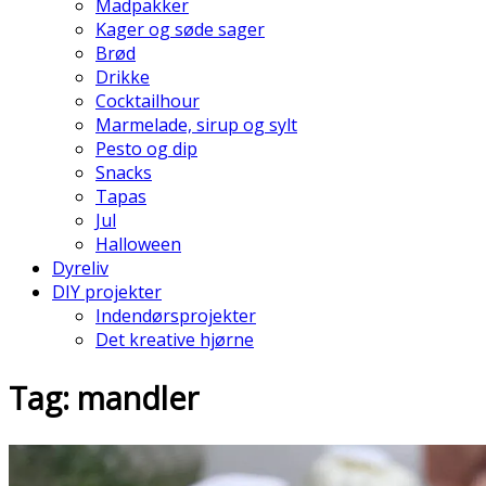
Madpakker
Kager og søde sager
Brød
Drikke
Cocktailhour
Marmelade, sirup og sylt
Pesto og dip
Snacks
Tapas
Jul
Halloween
Dyreliv
DIY projekter
Indendørsprojekter
Det kreative hjørne
Tag: mandler