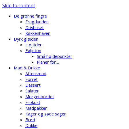
Skip to content
De grønne fingre
Frugtlunden
Drivhuset
Køkkenhaven
Dyrk glæden
Højtider
Føljeton
Små højdepunkter
Planer for…
Mad & Drikke
Aftensmad
Forret
Dessert
Salater
Morgenbordet
Frokost
Madpakker
Kager og søde sager
Brød
Drikke