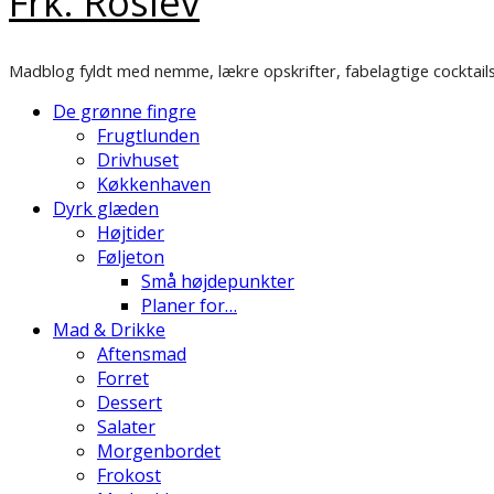
Frk. Roslev
Madblog fyldt med nemme, lækre opskrifter, fabelagtige cocktails
De grønne fingre
Frugtlunden
Drivhuset
Køkkenhaven
Dyrk glæden
Højtider
Føljeton
Små højdepunkter
Planer for…
Mad & Drikke
Aftensmad
Forret
Dessert
Salater
Morgenbordet
Frokost