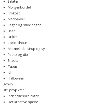
o
Salater
d
Morgenbordet
n
Frokost
s
e
Madpakker
m
Kager og søde sager
m
l
Brød
e
Drikke
,
Cocktailhour
e
l
Marmelade, sirup og sylt
æ
Pesto og dip
k
v
Snacks
r
Tapas
e
Jul
o
Halloween
p
Dyreliv
s
DIY projekter
k
Indendørsprojekter
r
Det kreative hjørne
i