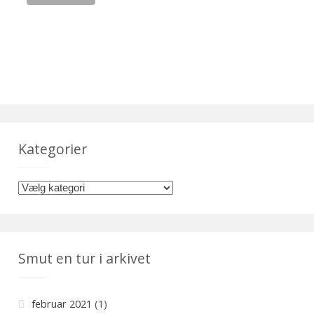
Kategorier
K
a
t
e
Smut en tur i arkivet
g
o
r
februar 2021
(1)
i