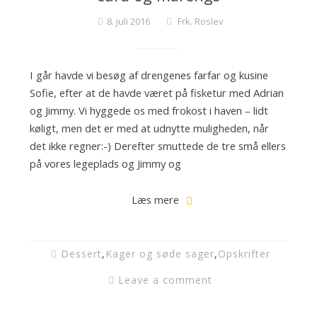
8. juli 2016
Frk. Roslev
I går havde vi besøg af drengenes farfar og kusine
Sofie, efter at de havde været på fisketur med Adrian
og Jimmy. Vi hyggede os med frokost i haven – lidt
køligt, men det er med at udnytte muligheden, når
det ikke regner:-) Derefter smuttede de tre små ellers
på vores legeplads og Jimmy og
Læs mere
Dessert
,
Kager og søde sager
,
Opskrifter
Leave a comment