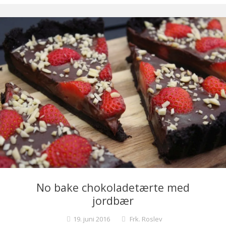
No bake chokoladetærte med
jordbær
19. juni 2016
Frk. Roslev