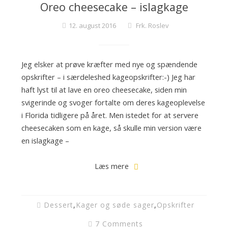
Oreo cheesecake – islagkage
12. august 2016
Frk. Roslev
Jeg elsker at prøve kræfter med nye og spændende
opskrifter – i særdeleshed kageopskrifter:-) Jeg har
haft lyst til at lave en oreo cheesecake, siden min
svigerinde og svoger fortalte om deres kageoplevelse
i Florida tidligere på året. Men istedet for at servere
cheesecaken som en kage, så skulle min version være
en islagkage –
Læs mere
Dessert
,
Kager og søde sager
,
Opskrifter
7 Comments