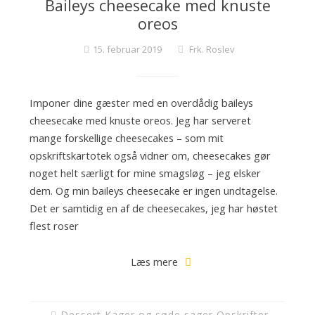
Baileys cheesecake med knuste
c
oreos
k
t
15. februar 2019
Frk. Roslev
a
i
l
Imponer dine gæster med en overdådig baileys
s
cheesecake med knuste oreos. Jeg har serveret
o
mange forskellige cheesecakes – som mit
g
opskriftskartotek også vidner om, cheesecakes gør
f
noget helt særligt for mine smagsløg – jeg elsker
i
dem. Og min baileys cheesecake er ingen undtagelse.
n
Det er samtidig en af de cheesecakes, jeg har høstet
e
flest roser
k
a
Læs mere
g
e
r
Dessert
,
Kager og søde sager
,
Opskrifter