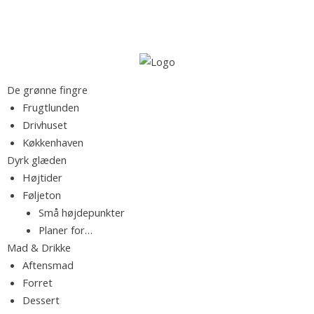
S
S
k
ø
i
g
p
e
t
M
F
De grønne fingre
f
o
a
Frugtlunden
t
c
d
Drivhuset
e
r
o
b
Køkkenhaven
r
n
l
Dyrk glæden
:
t
o
k
Højtider
e
g
Føljeton
n
f
Små højdepunkter
t
.
y
Planer for…
l
Mad & Drikke
d
R
Aftensmad
t
Forret
m
Dessert
e