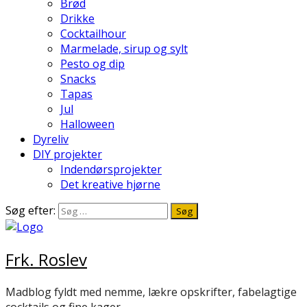
Brød
Drikke
Cocktailhour
Marmelade, sirup og sylt
Pesto og dip
Snacks
Tapas
Jul
Halloween
Dyreliv
DIY projekter
Indendørsprojekter
Det kreative hjørne
Søg efter:
Frk. Roslev
Madblog fyldt med nemme, lækre opskrifter, fabelagtige
cocktails og fine kager