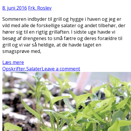
8. juni 2016
Frk. Roslev
Sommeren indbyder til grill og hygge i haven og jeg er
vild med alle de forskellige salater og andet tilbehør, der
hører sig til en rigtig grillaften. I sidste uge havde vi
besøg af drengenes to små fætre og deres forældre til
grill og vi var så heldige, at de havde taget en
smagsprøve med,
Læs mere
Opskrifter
,
Salater
Leave a comment