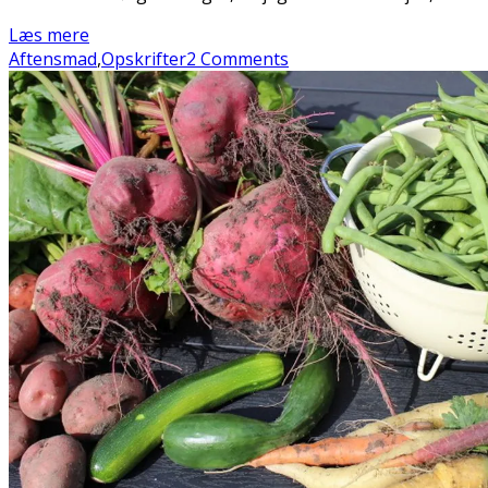
Læs mere
Aftensmad
,
Opskrifter
2 Comments