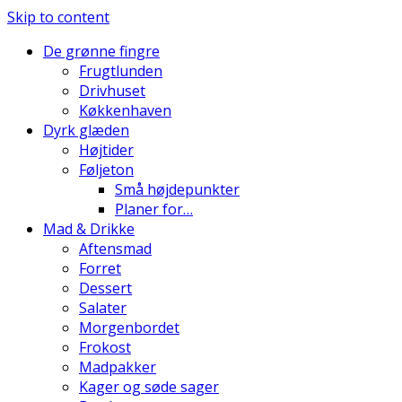
Skip to content
De grønne fingre
Frugtlunden
Drivhuset
Køkkenhaven
Dyrk glæden
Højtider
Føljeton
Små højdepunkter
Planer for…
Mad & Drikke
Aftensmad
Forret
Dessert
Salater
Morgenbordet
Frokost
Madpakker
Kager og søde sager