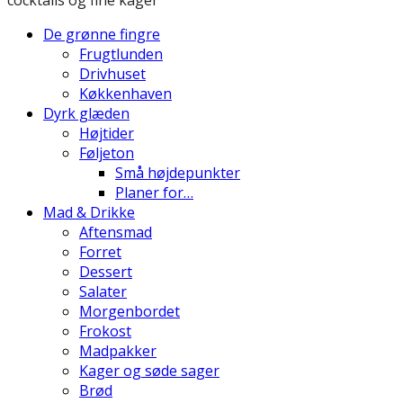
De grønne fingre
Frugtlunden
Drivhuset
Køkkenhaven
Dyrk glæden
Højtider
Føljeton
Små højdepunkter
Planer for…
Mad & Drikke
Aftensmad
Forret
Dessert
Salater
Morgenbordet
Frokost
Madpakker
Kager og søde sager
Brød