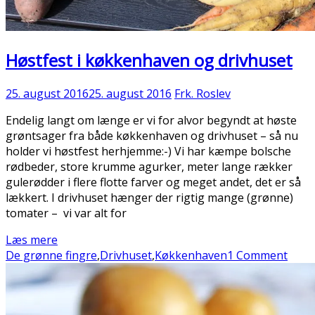
Høstfest i køkkenhaven og drivhuset
25. august 2016
25. august 2016
Frk. Roslev
Endelig langt om længe er vi for alvor begyndt at høste
grøntsager fra både køkkenhaven og drivhuset – så nu
holder vi høstfest herhjemme:-) Vi har kæmpe bolsche
rødbeder, store krumme agurker, meter lange rækker
gulerødder i flere flotte farver og meget andet, det er så
lækkert. I drivhuset hænger der rigtig mange (grønne)
tomater – vi var alt for
Læs mere
De grønne fingre
,
Drivhuset
,
Køkkenhaven
1 Comment