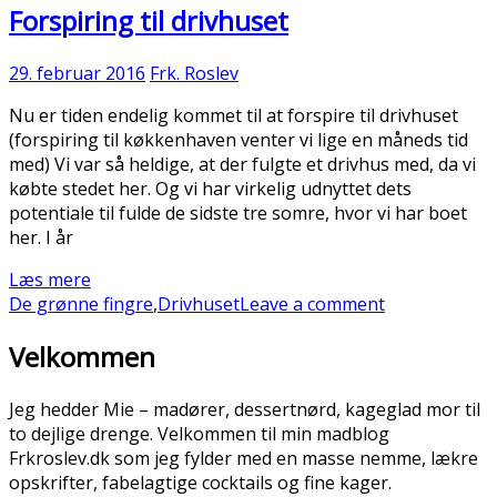
Forspiring til drivhuset
29. februar 2016
Frk. Roslev
Nu er tiden endelig kommet til at forspire til drivhuset
(forspiring til køkkenhaven venter vi lige en måneds tid
med) Vi var så heldige, at der fulgte et drivhus med, da vi
købte stedet her. Og vi har virkelig udnyttet dets
potentiale til fulde de sidste tre somre, hvor vi har boet
her. I år
Læs mere
De grønne fingre
,
Drivhuset
Leave a comment
Velkommen
Jeg hedder Mie – madører, dessertnørd, kageglad mor til
to dejlige drenge. Velkommen til min madblog
Frkroslev.dk som jeg fylder med en masse nemme, lækre
opskrifter, fabelagtige cocktails og fine kager.