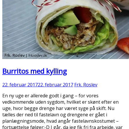
Burritos med kylling
22. februar 2017
22. februar 2017
Frk. Roslev
En ny uge er allerede godt i gang – for vores
vedkommende uden sygdom, hvilket er skønt efter en
uge, hvor begge drenge har været syge på skift. Nu
tælles der ned til fastelavn og drengene er gået i
planlægningsmode, hvad angår fastelavnskostumet –
fortsættelse følger:-D I går, da jeg fik fri fra arbejde, var