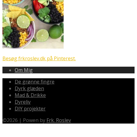
Besøg frkroslev.dk på Pinterest.
Om Mig
De grønne fingre
Dyrk glæden
Mad & Drikke
Dyreliv
DIY projekter
©
2026
|
Powen by
Frk. Roslev