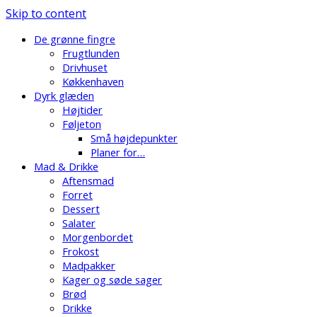
Skip to content
De grønne fingre
Frugtlunden
Drivhuset
Køkkenhaven
Dyrk glæden
Højtider
Føljeton
Små højdepunkter
Planer for…
Mad & Drikke
Aftensmad
Forret
Dessert
Salater
Morgenbordet
Frokost
Madpakker
Kager og søde sager
Brød
Drikke