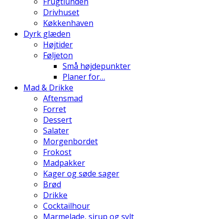
Frugtlunden
Drivhuset
Køkkenhaven
Dyrk glæden
Højtider
Føljeton
Små højdepunkter
Planer for…
Mad & Drikke
Aftensmad
Forret
Dessert
Salater
Morgenbordet
Frokost
Madpakker
Kager og søde sager
Brød
Drikke
Cocktailhour
Marmelade, sirup og sylt