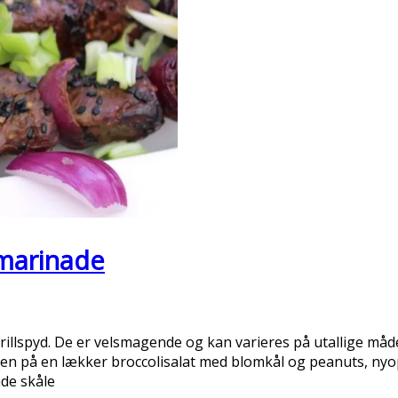
 marinade
illspyd. De er velsmagende og kan varieres på utallige måder
en på en lækker broccolisalat med blomkål og peanuts, nyo
åde skåle