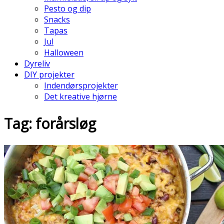
Pesto og dip
Snacks
Tapas
Jul
Halloween
Dyreliv
DIY projekter
Indendørsprojekter
Det kreative hjørne
Tag: forårsløg