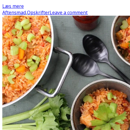
Læs mere
Aftensmad
,
Opskrifter
Leave a comment