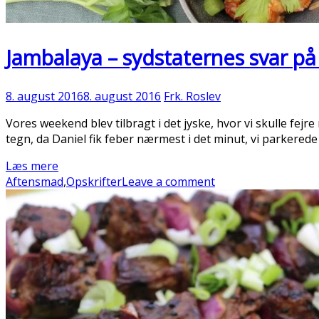
Jambalaya – sydstaternes svar p
8. august 2016
8. august 2016
Frk. Roslev
Vores weekend blev tilbragt i det jyske, hvor vi skulle fe
tegn, da Daniel fik feber nærmest i det minut, vi parkerede 
Læs mere
Aftensmad
,
Opskrifter
Leave a comment