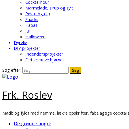
Cocktailhour
Marmelade, sirup og sylt
Pesto og dip
Snacks
Tapas
Jul
Halloween
Dyreliv
DIY projekter
Indendørsprojekter
Det kreative hjørne
Søg efter:
Frk. Roslev
Madblog fyldt med nemme, lækre opskrifter, fabelagtige cocktails
De grønne fingre