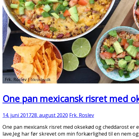
One pan mexicansk risret med o
14. juni 2017
28. august 2020
Frk. Roslev
One pan mexicansk risret med oksekød og cheddarost er e
lave.Jeg har før skrevet om min forkærlighed til en nem og