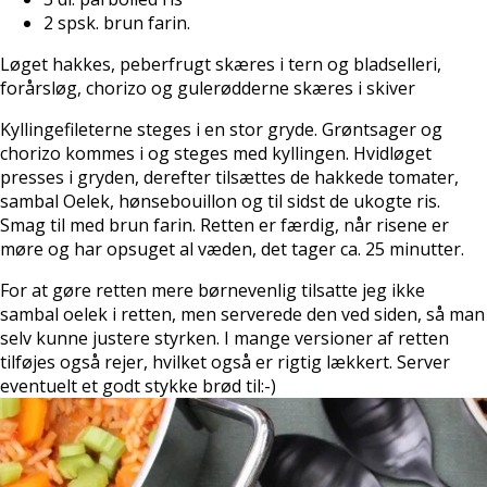
2 spsk. brun farin.
Løget hakkes, peberfrugt skæres i tern og bladselleri,
forårsløg, chorizo og gulerødderne skæres i skiver
Kyllingefileterne steges i en stor gryde. Grøntsager og
chorizo kommes i og steges med kyllingen. Hvidløget
presses i gryden, derefter tilsættes de hakkede tomater,
sambal Oelek, hønsebouillon og til sidst de ukogte ris.
Smag til med brun farin. Retten er færdig, når risene er
møre og har opsuget al væden, det tager ca. 25 minutter.
For at gøre retten mere børnevenlig tilsatte jeg ikke
sambal oelek i retten, men serverede den ved siden, så man
selv kunne justere styrken. I mange versioner af retten
tilføjes også rejer, hvilket også er rigtig lækkert. Server
eventuelt et godt stykke brød til:-)