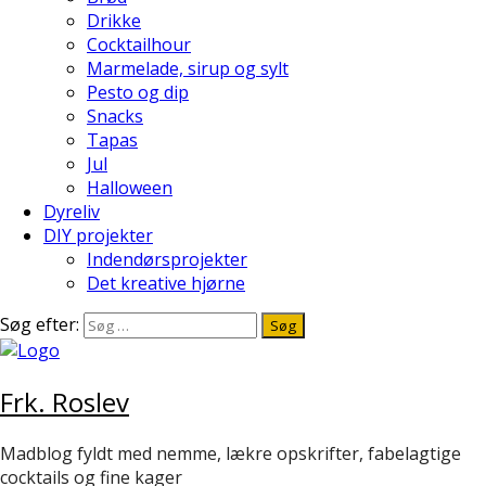
Drikke
Cocktailhour
Marmelade, sirup og sylt
Pesto og dip
Snacks
Tapas
Jul
Halloween
Dyreliv
DIY projekter
Indendørsprojekter
Det kreative hjørne
Søg efter:
Frk. Roslev
Madblog fyldt med nemme, lækre opskrifter, fabelagtige
cocktails og fine kager