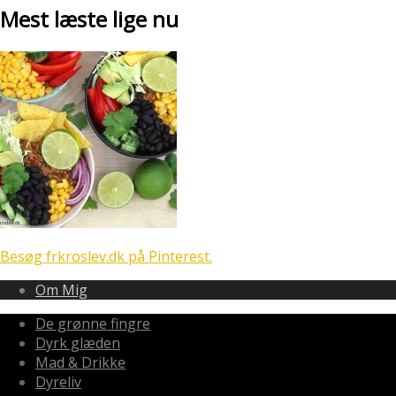
Mest læste lige nu
Besøg frkroslev.dk på Pinterest.
Om Mig
De grønne fingre
Dyrk glæden
Mad & Drikke
Dyreliv