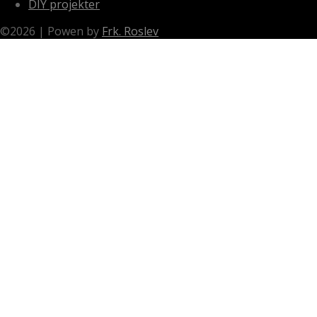
DIY projekter
©
2026
|
Powen by
Frk. Roslev