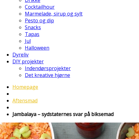
Cocktailhour
Marmelade, sirup og sylt
Pesto og dip
Snacks
Tapas
Jul
Halloween
Dyreliv
DIY projekter
Indendørsprojekter
Det kreative hjørne
Homepage
Aftensmad
Jambalaya – sydstaternes svar på biksemad