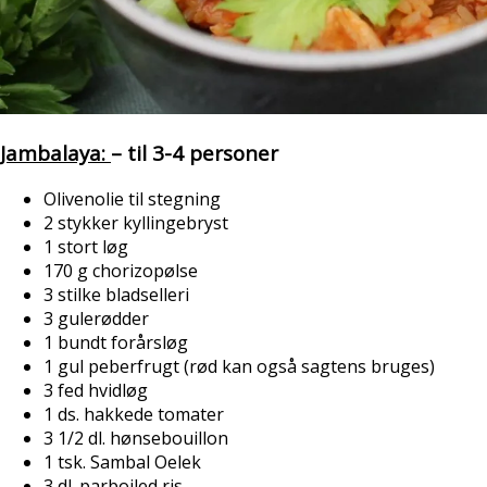
Jambalaya:
– til 3-4 personer
Olivenolie til stegning
2 stykker kyllingebryst
1 stort løg
170 g chorizopølse
3 stilke bladselleri
3 gulerødder
1 bundt forårsløg
1 gul peberfrugt (rød kan også sagtens bruges)
3 fed hvidløg
1 ds. hakkede tomater
3 1/2 dl. hønsebouillon
1 tsk. Sambal Oelek
3 dl. parboiled ris