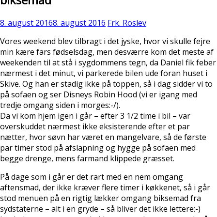
8. august 2016
8. august 2016
Frk. Roslev
Vores weekend blev tilbragt i det jyske, hvor vi skulle fejre
min kære fars fødselsdag, men desværre kom det meste af
weekenden til at stå i sygdommens tegn, da Daniel fik feber
nærmest i det minut, vi parkerede bilen ude foran huset i
Skive. Og han er stadig ikke på toppen, så i dag sidder vi to
på sofaen og ser Disneys Robin Hood (vi er igang med
tredje omgang siden i morges:-/).
Da vi kom hjem igen i går – efter 3 1/2 time i bil – var
overskuddet nærmest ikke eksisterende efter et par
nætter, hvor søvn har været en mangelvare, så de første
par timer stod på afslapning og hygge på sofaen med
begge drenge, mens farmand klippede græsset.
På dage som i går er det rart med en nem omgang
aftensmad, der ikke kræver flere timer i køkkenet, så i går
stod menuen på en rigtig lækker omgang biksemad fra
sydstaterne – alt i en gryde – så bliver det ikke lettere:-)