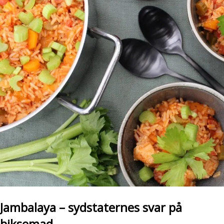
Jambalaya – sydstaternes svar på
biksemad