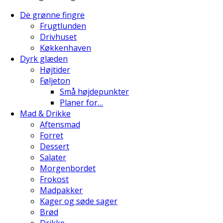
De grønne fingre
Frugtlunden
Drivhuset
Køkkenhaven
Dyrk glæden
Højtider
Føljeton
Små højdepunkter
Planer for…
Mad & Drikke
Aftensmad
Forret
Dessert
Salater
Morgenbordet
Frokost
Madpakker
Kager og søde sager
Brød
Drikke