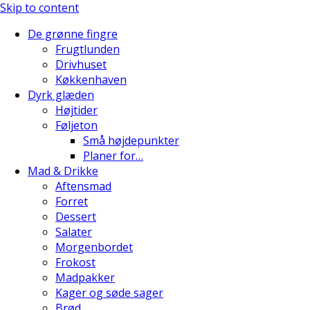
Skip to content
De grønne fingre
Frugtlunden
Drivhuset
Køkkenhaven
Dyrk glæden
Højtider
Føljeton
Små højdepunkter
Planer for…
Mad & Drikke
Aftensmad
Forret
Dessert
Salater
Morgenbordet
Frokost
Madpakker
Kager og søde sager
Brød