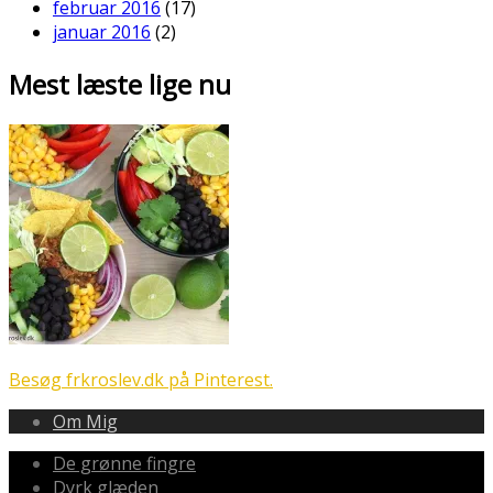
februar 2016
(17)
januar 2016
(2)
Mest læste lige nu
Besøg frkroslev.dk på Pinterest.
Om Mig
De grønne fingre
Dyrk glæden