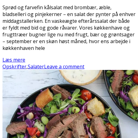
Sprød og farvefin kålsalat med brombær, æble,
bladselleri og pinjekerner – en salat der pynter på enhver
middagstallerken. En vaskeægte efterårssalat der både
er fyldt med bid og gode råvarer. Vores køkkenhave og
frugttræer bugner lige nu med frugt, bær og grøntsager
– september er en skøn høst måned, hvor ens arbejde i
køkkenhaven hele
Læs mere
Opskrifter
,
Salater
Leave a comment