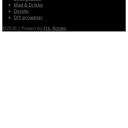
Mad & Drikke
Dyreliv
DIY projekter
©
2026
|
Powen by
Frk. Roslev