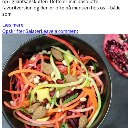
op i grøntsagskuffen. Dette er min absolutte
favoritversion og den er ofte på menuen hos os – både
som
Læs mere
Opskrifter
,
Salater
Leave a comment