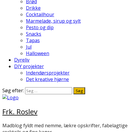
Brød
Drikke
Cocktailhour
Marmelade, sirup og sylt
Pesto og dip
Snacks
Tapas
Jul
Halloween
Dyreliv
DIY projekter
Indendørsprojekter
Det kreative hjørne
Søg efter:
Frk. Roslev
Madblog fyldt med nemme, lækre opskrifter, fabelagtige
cocktails og fine kager