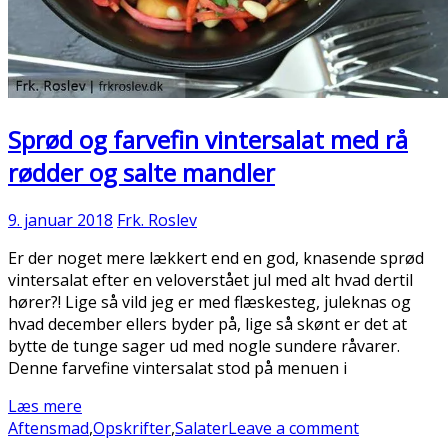
Sprød og farvefin vintersalat med rå
rødder og salte mandler
9. januar 2018
Frk. Roslev
Er der noget mere lækkert end en god, knasende sprød
vintersalat efter en veloverstået jul med alt hvad dertil
hører?! Lige så vild jeg er med flæskesteg, juleknas og
hvad december ellers byder på, lige så skønt er det at
bytte de tunge sager ud med nogle sundere råvarer.
Denne farvefine vintersalat stod på menuen i
Læs mere
Aftensmad
,
Opskrifter
,
Salater
Leave a comment