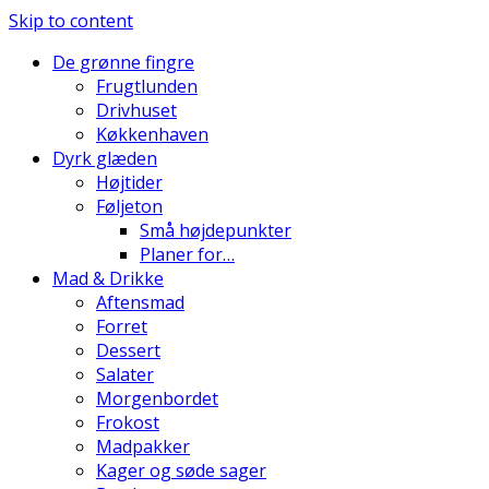
Skip to content
De grønne fingre
Frugtlunden
Drivhuset
Køkkenhaven
Dyrk glæden
Højtider
Føljeton
Små højdepunkter
Planer for…
Mad & Drikke
Aftensmad
Forret
Dessert
Salater
Morgenbordet
Frokost
Madpakker
Kager og søde sager