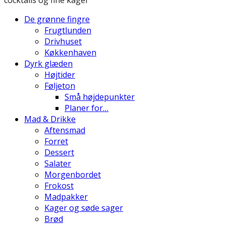
De grønne fingre
Frugtlunden
Drivhuset
Køkkenhaven
Dyrk glæden
Højtider
Føljeton
Små højdepunkter
Planer for…
Mad & Drikke
Aftensmad
Forret
Dessert
Salater
Morgenbordet
Frokost
Madpakker
Kager og søde sager
Brød