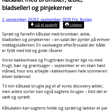
bladselleri og pinjekerner
2. september 2020
2. september 2020
Frk. Roslev
Gå til opskrift
Udskriv
Sprød og farvefin kålsalat med brombær, æble,
bladselleri og pinjekerner – en salat der pynter på enhver
middagstallerken. En vaskeægte efterårssalat der både
er fyldt med bid og gode råvarer.
Vores køkkenhave og frugttræer bugner lige nu med
frugt, bær og grøntsager – september er en skøn høst
måned, hvor ens arbejde i køkkenhaven hele sommeren
bliver belønnet.
Til min kålsalat brugte jeg et af vores discovery æbler,
men andre sorter kan også sagtens bruges – blot det er
sødt og sprødt.
Kålsalaten kan sagtens holde sig sprød og lækker et par