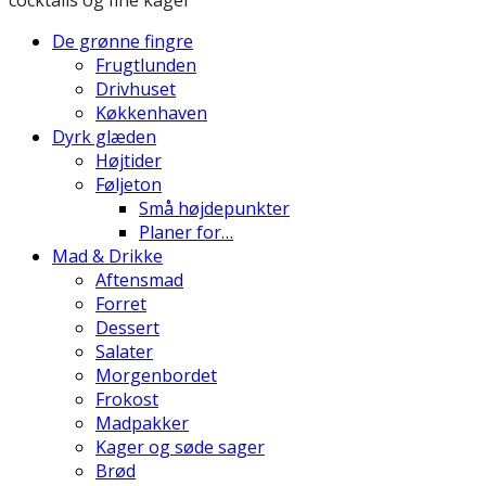
De grønne fingre
Frugtlunden
Drivhuset
Køkkenhaven
Dyrk glæden
Højtider
Føljeton
Små højdepunkter
Planer for…
Mad & Drikke
Aftensmad
Forret
Dessert
Salater
Morgenbordet
Frokost
Madpakker
Kager og søde sager
Brød