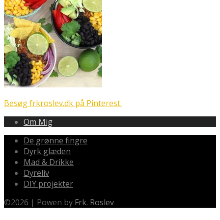
Besøg frkroslev.dk på Pinterest.
Om Mig
De grønne fingre
Dyrk glæden
Mad & Drikke
Dyreliv
DIY projekter
©
2026
|
Powen by
Frk. Roslev