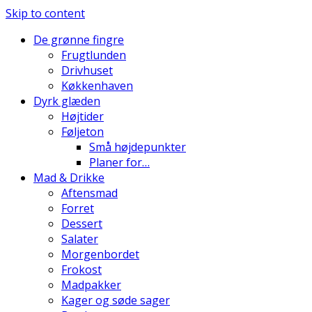
Skip to content
De grønne fingre
Frugtlunden
Drivhuset
Køkkenhaven
Dyrk glæden
Højtider
Føljeton
Små højdepunkter
Planer for…
Mad & Drikke
Aftensmad
Forret
Dessert
Salater
Morgenbordet
Frokost
Madpakker
Kager og søde sager