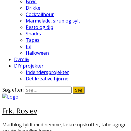
Brød
Drikke
Cocktailhour
Marmelade, sirup og sylt
Pesto og dip
Snacks
Tapas
Jul
Halloween
Dyreliv
DIY projekter
Indendørsprojekter
Det kreative hjørne
Søg efter:
Frk. Roslev
Madblog fyldt med nemme, lækre opskrifter, fabelagtige
cocktails og fine kager