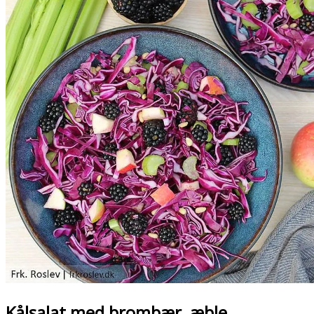
Kålsalat med brombær, æble,