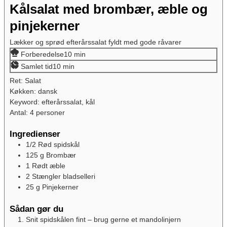
Kålsalat med brombær, æble og
pinjekerner
Lækker og sprød efterårssalat fyldt med gode råvarer
Forberedelse
10
min
Samlet tid
10
min
Ret:
Salat
Køkken:
dansk
Keyword:
efterårssalat, kål
Antal:
4
personer
Ingredienser
1/2
Rød spidskål
125
g
Brombær
1
Rødt æble
2
Stængler bladselleri
25
g
Pinjekerner
Sådan gør du
Snit spidskålen fint – brug gerne et mandolinjern