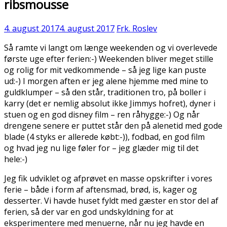
ribsmousse
4. august 2017
4. august 2017
Frk. Roslev
Så ramte vi langt om længe weekenden og vi overlevede
første uge efter ferien:-) Weekenden bliver meget stille
og rolig for mit vedkommende – så jeg lige kan puste
ud:-) I morgen aften er jeg alene hjemme med mine to
guldklumper – så den står, traditionen tro, på boller i
karry (det er nemlig absolut ikke Jimmys hofret), dyner i
stuen og en god disney film – ren råhygge:-) Og når
drengene senere er puttet står den på alenetid med gode
blade (4 styks er allerede købt:-)), fodbad, en god film
og hvad jeg nu lige føler for – jeg glæder mig til det
hele:-)
Jeg fik udviklet og afprøvet en masse opskrifter i vores
ferie – både i form af aftensmad, brød, is, kager og
desserter. Vi havde huset fyldt med gæster en stor del af
ferien, så der var en god undskyldning for at
eksperimentere med menuerne, når nu jeg havde en