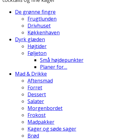
De grønne fingre
Frugtlunden
Drivhuset
Køkkenhaven
Dyrk glæden
Højtider
Føljeton
Små højdepunkter
Planer for…
Mad & Drikke
Aftensmad
Forret
Dessert
Salater
Morgenbordet
Frokost
Madpakker
Kager og søde sager
Brød