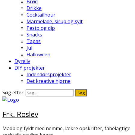
Brød
Drikke
Cocktailhour
Marmelade, sirup og sylt
Pesto og dip
Snacks
Tapas
Jul
Halloween
Dyreliv
DIY projekter
Indendørsprojekter
Det kreative hjørne
Søg efter:
Frk. Roslev
Madblog fyldt med nemme, lækre opskrifter, fabelagtige
cocktails og fine kager