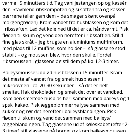
varme i 5 minutters tid. Tag vaniljestangen op og kassér
den. Stavblend ribskompoten og si saften fra og kassér
bærrene (eller gem dem – de smager skønt ovenpå
morgengrøden). Kram vandet fra husblassen og kom det
i ribssaften. Lad det køle ned til det er ca. håndvarmt. Pisk
fløden til skum og vend den herefter i ribssaft en. Stil 4
fine glas skråt – jeg brugte en aluminiums muffinform,
med plads til 12 muffins, som holder – så glassene stod
stabilt – og moussen blev, hvor den skulle. Fordel
ribsmoussen i glassene og stil dem på køl i 2-3 timer.
Baileysmousse:Udblød husblassen i 15 minutter. Kram
det meste af vandet fra og smelt husblassen i
mikroovnen i ca. 20-30 sekunder – så det er helt
smeltet. Hak chokoladen og smelt det over et vandbad.
Kom den smeltede husblas heri sammen med baileys og 1
spsk. kakao. Pisk æggeblommerne lyse sammen med
sukker og rør det herefter i baileysblandingen. Pisk
fløden til skum og vend det sammen med baileys/
æggeblandingen. Tag glassene ud af køleskabet (efter 2-
3 timer) stil glassene på bordet og kom baileysmoussen