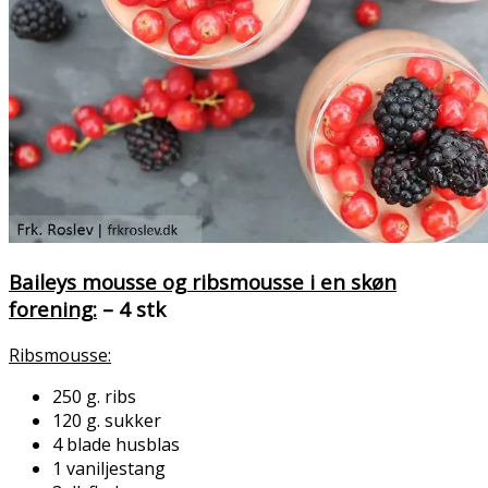
Baileys mousse og ribsmousse i en skøn
forening:
– 4 stk
Ribsmousse:
250 g. ribs
120 g. sukker
4 blade husblas
1 vaniljestang