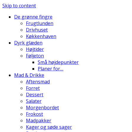
Skip to content
De grønne fingre
Frugtlunden
Drivhuset
Køkkenhaven
Dyrk glæden
Højtider
Føljeton
Små højdepunkter
Planer for…
Mad & Drikke
Aftensmad
Forret
Dessert
Salater
Morgenbordet
Frokost
Madpakker
Kager og søde sager