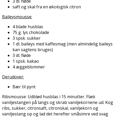
3 dl. fløde
saft og skal fra en økologisk citron
Baileysmousse:
4 blade husblas
75 g. lys chokolade
3 spsk. sukker
1 dl. baileys med kaffesmag (men almindelig baileys
kan sagtens bruges)
3 dl. fløde
1 spsk. kakao
4 æggeblommer
Derudover:
Bær til pynt
Ribsmousse: Udblød husblas i 15 minutter. Flæk
vaniljestangen på langs og skrab vaniljekornene ud. Kog
ribs, sukker, citronsaft, citronskal, vaniljekorn og
vaniljestang op og lad det herefter småsimre ved svag