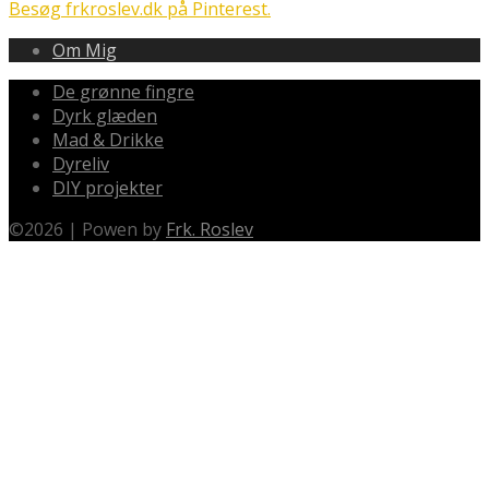
Besøg frkroslev.dk på Pinterest.
Om Mig
De grønne fingre
Dyrk glæden
Mad & Drikke
Dyreliv
DIY projekter
©
2026
|
Powen by
Frk. Roslev