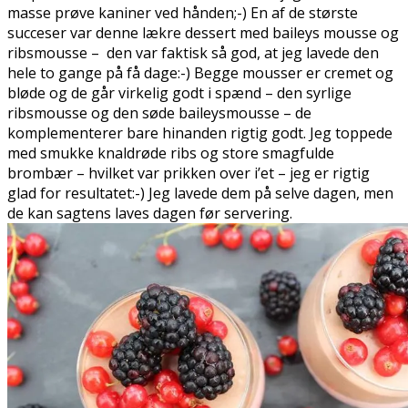
masse prøve kaniner ved hånden;-) En af de største
succeser var denne lækre dessert med baileys mousse og
ribsmousse – den var faktisk så god, at jeg lavede den
hele to gange på få dage:-) Begge mousser er cremet og
bløde og de går virkelig godt i spænd – den syrlige
ribsmousse og den søde baileysmousse – de
komplementerer bare hinanden rigtig godt. Jeg toppede
med smukke knaldrøde ribs og store smagfulde
brombær – hvilket var prikken over i’et – jeg er rigtig
glad for resultatet:-) Jeg lavede dem på selve dagen, men
de kan sagtens laves dagen før servering.