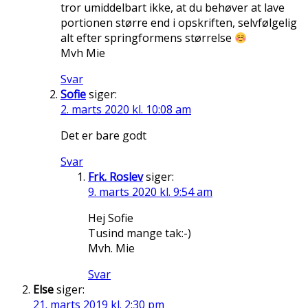
tror umiddelbart ikke, at du behøver at lave
portionen større end i opskriften, selvfølgelig
alt efter springformens størrelse
Mvh Mie
Svar
Sofie
siger:
2. marts 2020 kl. 10:08 am
Det er bare godt
Svar
Frk. Roslev
siger:
9. marts 2020 kl. 9:54 am
Hej Sofie
Tusind mange tak:-)
Mvh. Mie
Svar
Else
siger:
21. marts 2019 kl. 2:30 pm