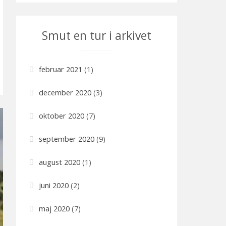
t
e
Smut en tur i arkivet
g
o
r
februar 2021
(1)
i
e
december 2020
(3)
r
oktober 2020
(7)
september 2020
(9)
august 2020
(1)
juni 2020
(2)
maj 2020
(7)