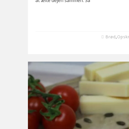
at ælte dejen sammen. Så
Brød
,
Opskr