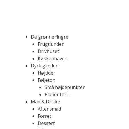
S
k
i
p
t
M
F
De grønne fingre
o
a
Frugtlunden
c
d
Drivhuset
o
b
r
Køkkenhaven
n
l
Dyrk glæden
t
o
Højtider
k
e
g
Føljeton
n
f
Små højdepunkter
t
y
.
Planer for…
l
Mad & Drikke
d
Aftensmad
t
R
Forret
m
Dessert
e