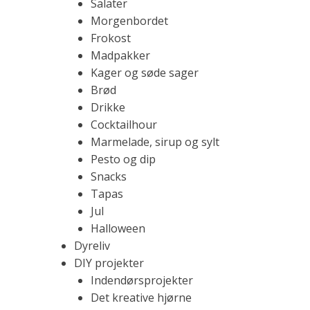
Salater
o
d
Morgenbordet
n
Frokost
e
Madpakker
s
m
Kager og søde sager
m
Brød
e
l
Drikke
,
Cocktailhour
l
Marmelade, sirup og sylt
æ
e
Pesto og dip
k
Snacks
r
Tapas
v
e
Jul
o
Halloween
p
Dyreliv
s
DIY projekter
k
Indendørsprojekter
r
Det kreative hjørne
i