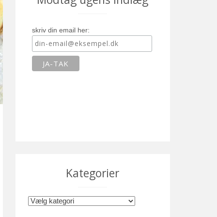
skriv din email her:
Kategorier
K
a