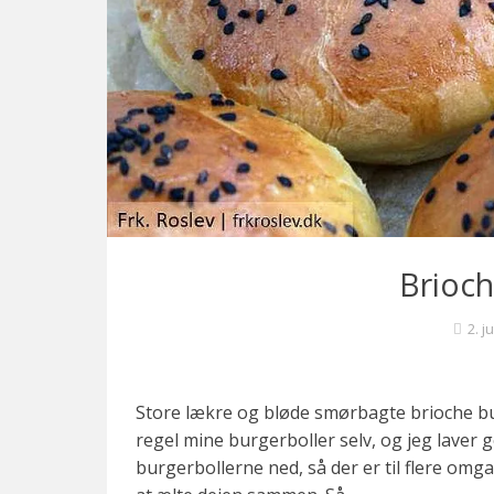
c
k
t
a
i
l
s
o
g
f
Brioch
i
n
2. j
e
k
a
Store lækre og bløde smørbagte brioche bur
g
regel mine burgerboller selv, og jeg laver 
e
burgerbollerne ned, så der er til flere omga
r