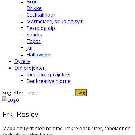
Brød
Drikke
Cocktailhour
Marmelade, sirup og sylt
Pesto og dip
Snacks
Tapas
Jul
Halloween
Dyreliv
DIY projekter
Indendørsprojekter
Det kreative hjørne
Søg efter:
Frk. Roslev
Madblog fyldt med nemme, lækre opskrifter, fabelagtige
cocktails og fine kager