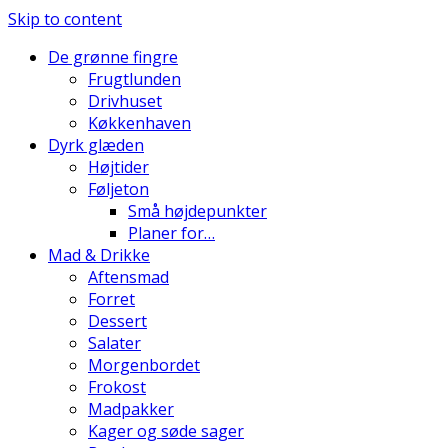
Skip to content
De grønne fingre
Frugtlunden
Drivhuset
Køkkenhaven
Dyrk glæden
Højtider
Føljeton
Små højdepunkter
Planer for…
Mad & Drikke
Aftensmad
Forret
Dessert
Salater
Morgenbordet
Frokost
Madpakker
Kager og søde sager