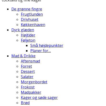
De grønne fingre
Frugtlunden
Drivhuset
Køkkenhaven
Dyrk glæden
Højtider
Føljeton
Små højdepunkter
Planer for…
Mad & Drikke
Aftensmad
Forret
Dessert
Salater
Morgenbordet
Frokost
Madpakker
Kager og søde sager
Brød