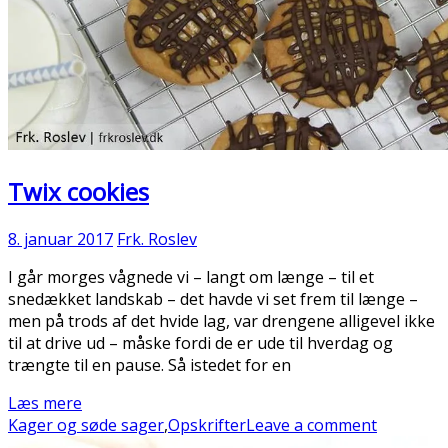
Twix cookies
8. januar 2017
Frk. Roslev
I går morges vågnede vi – langt om længe – til et
snedækket landskab – det havde vi set frem til længe –
men på trods af det hvide lag, var drengene alligevel ikke
til at drive ud – måske fordi de er ude til hverdag og
trængte til en pause. Så istedet for en
Læs mere
Kager og søde sager
,
Opskrifter
Leave a comment