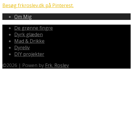
Besøg frkroslev.dk på Pinterest.
Om Mig
De grønne fingre
Dyrk glæden
Mad & Drikke
Dyreliv
DIY projekter
©
2026
|
Powen by
Frk. Roslev