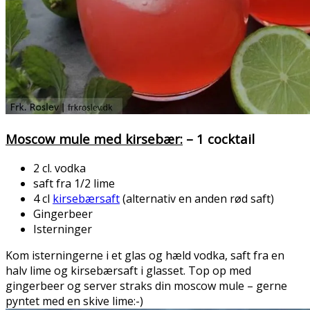
Moscow mule med kirsebær:
– 1 cocktail
2 cl. vodka
saft fra 1/2 lime
4 cl
kirsebærsaft
(alternativ en anden rød saft)
Gingerbeer
Isterninger
Kom isterningerne i et glas og hæld vodka, saft fra en
halv lime og kirsebærsaft i glasset. Top op med
gingerbeer og server straks din moscow mule – gerne
pyntet med en skive lime:-)