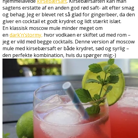
hjemmelavede
kirsebærsaft
. Kirsebærsaften kan man
sagtens erstatte af en anden god rød saft- alt efter smag
og behag. Jeg er blevet ret så glad for gingerbeer, da den
giver en cocktail et godt krydret og lidt stærkt islæt.
En klassisk moscow mule minder meget om
en
dark’n’stormy,
hvor vodkaen er skiftet ud med rom –
jeg er vild med begge cocktails. Denne version af moscow
mule med kirsebærsaft er både krydret, sød og syrlig –
den perfekte kombination, hvis du spørger mig;-)