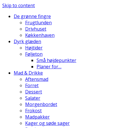
Skip to content
De grønne fingre
Frugtlunden
Drivhuset
Køkkenhaven
Dyrk glæden
Højtider
Føljeton
Små højdepunkter
Planer for…
Mad & Drikke
Aftensmad
Forret
Dessert
Salater
Morgenbordet
Frokost
Madpakker
Kager og søde sager