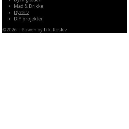
Mad & Drikke
Dyreliv
DIY projekter
©
2026
|
Powen by
Frk. Roslev