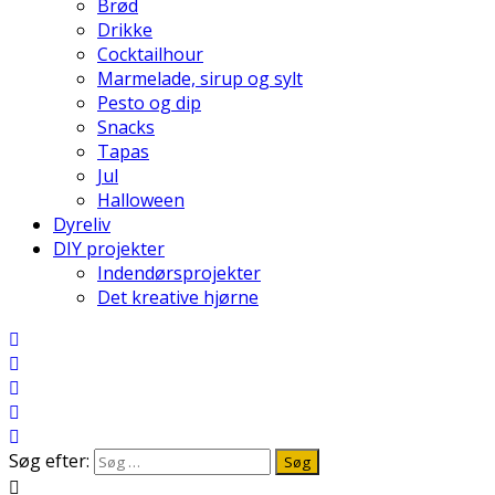
Brød
Drikke
Cocktailhour
Marmelade, sirup og sylt
Pesto og dip
Snacks
Tapas
Jul
Halloween
Dyreliv
DIY projekter
Indendørsprojekter
Det kreative hjørne
Søg efter: