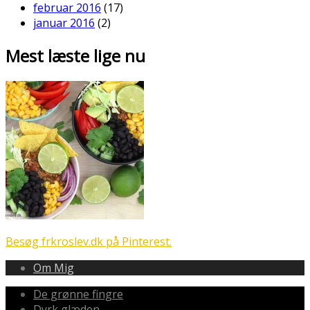
februar 2016
(17)
januar 2016
(2)
Mest læste lige nu
Besøg frkroslev.dk på Pinterest.
Om Mig
De grønne fingre
Dyrk glæden