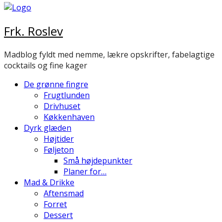
Frk. Roslev
Madblog fyldt med nemme, lækre opskrifter, fabelagtige
cocktails og fine kager
De grønne fingre
Frugtlunden
Drivhuset
Køkkenhaven
Dyrk glæden
Højtider
Føljeton
Små højdepunkter
Planer for…
Mad & Drikke
Aftensmad
Forret
Dessert