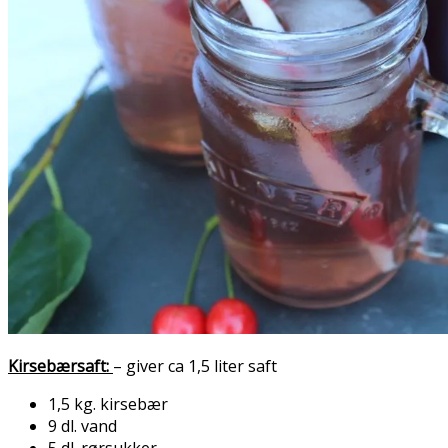
Kirsebærsaft:
– giver ca 1,5 liter saft
1,5 kg. kirsebær
9 dl. vand
5 dl. rørsukker