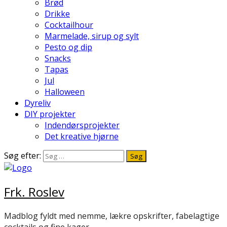
Brød
Drikke
Cocktailhour
Marmelade, sirup og sylt
Pesto og dip
Snacks
Tapas
Jul
Halloween
Dyreliv
DIY projekter
Indendørsprojekter
Det kreative hjørne
Søg efter:
Frk. Roslev
Madblog fyldt med nemme, lækre opskrifter, fabelagtige
cocktails og fine kager