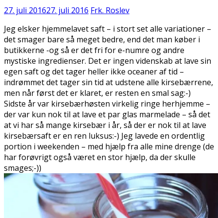
27. juli 2016
27. juli 2016
Frk. Roslev
Jeg elsker hjemmelavet saft – i stort set alle variationer –
det smager bare så meget bedre, end det man køber i
butikkerne -og så er det fri for e-numre og andre
mystiske ingredienser. Det er ingen videnskab at lave sin
egen saft og det tager heller ikke oceaner af tid –
indrømmet det tager sin tid at udstene alle kirsebærrene,
men når først det er klaret, er resten en smal sag:-)
Sidste år var kirsebærhøsten virkelig ringe herhjemme –
der var kun nok til at lave et par glas marmelade – så det
at vi har så mange kirsebær i år, så der er nok til at lave
kirsebærsaft er en ren luksus:-) Jeg lavede en ordentlig
portion i weekenden – med hjælp fra alle mine drenge (de
har forøvrigt også været en stor hjælp, da der skulle
smages;-))