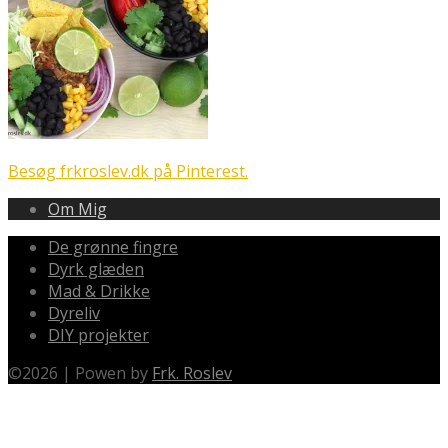
Besøg frkroslev.dk på Pinterest.
Om Mig
De grønne fingre
Dyrk glæden
Mad & Drikke
Dyreliv
DIY projekter
©
2026
|
Powen by
Frk. Roslev