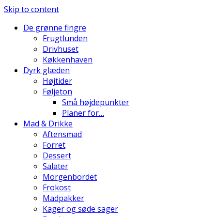
Skip to content
De grønne fingre
Frugtlunden
Drivhuset
Køkkenhaven
Dyrk glæden
Højtider
Føljeton
Små højdepunkter
Planer for…
Mad & Drikke
Aftensmad
Forret
Dessert
Salater
Morgenbordet
Frokost
Madpakker
Kager og søde sager