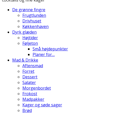
De grønne fingre
Frugtlunden
Drivhuset
Køkkenhaven
Dyrk glæden
Højtider
Føljeton
Små højdepunkter
Planer for…
Mad & Drikke
Aftensmad
Forret
Dessert
Salater
Morgenbordet
Frokost
Madpakker
Kager og søde sager
Brød