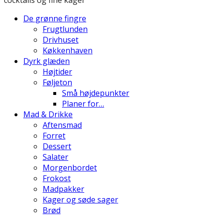
De grønne fingre
Frugtlunden
Drivhuset
Køkkenhaven
Dyrk glæden
Højtider
Føljeton
Små højdepunkter
Planer for…
Mad & Drikke
Aftensmad
Forret
Dessert
Salater
Morgenbordet
Frokost
Madpakker
Kager og søde sager
Brød