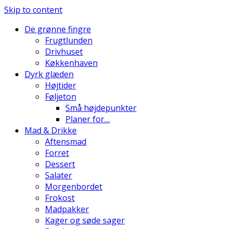
Skip to content
De grønne fingre
Frugtlunden
Drivhuset
Køkkenhaven
Dyrk glæden
Højtider
Føljeton
Små højdepunkter
Planer for…
Mad & Drikke
Aftensmad
Forret
Dessert
Salater
Morgenbordet
Frokost
Madpakker
Kager og søde sager