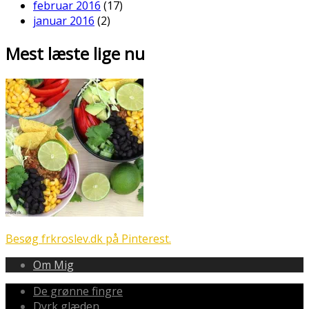
februar 2016
(17)
januar 2016
(2)
Mest læste lige nu
Besøg frkroslev.dk på Pinterest.
Om Mig
De grønne fingre
Dyrk glæden