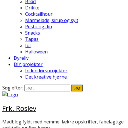
Brød
Drikke
Cocktailhour
Marmelade, sirup og sylt
Pesto og dip
Snacks
Tapas
Jul
Halloween
Dyreliv
DIY projekter
Indendørsprojekter
Det kreative hjørne
Søg efter:
Frk. Roslev
Madblog fyldt med nemme, lækre opskrifter, fabelagtige
cocktails og fine kager