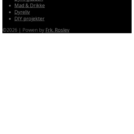
Mad & Drikke
Dyreliv
DIY projekter
©
2026
|
Powen by
Frk. Roslev