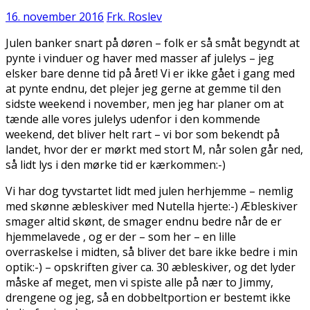
16. november 2016
Frk. Roslev
Julen banker snart på døren – folk er så småt begyndt at
pynte i vinduer og haver med masser af julelys – jeg
elsker bare denne tid på året! Vi er ikke gået i gang med
at pynte endnu, det plejer jeg gerne at gemme til den
sidste weekend i november, men jeg har planer om at
tænde alle vores julelys udenfor i den kommende
weekend, det bliver helt rart – vi bor som bekendt på
landet, hvor der er mørkt med stort M, når solen går ned,
så lidt lys i den mørke tid er kærkommen:-)
Vi har dog tyvstartet lidt med julen herhjemme – nemlig
med skønne æbleskiver med Nutella hjerte:-) Æbleskiver
smager altid skønt, de smager endnu bedre når de er
hjemmelavede , og er der – som her – en lille
overraskelse i midten, så bliver det bare ikke bedre i min
optik:-) – opskriften giver ca. 30 æbleskiver, og det lyder
måske af meget, men vi spiste alle på nær to Jimmy,
drengene og jeg, så en dobbeltportion er bestemt ikke