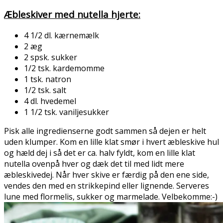
Æbleskiver med nutella hjerte:
4 1/2 dl. kærnemælk
2 æg
2 spsk. sukker
1/2 tsk. kardemomme
1 tsk. natron
1/2 tsk. salt
4 dl. hvedemel
1 1/2 tsk. vaniljesukker
Pisk alle ingredienserne godt sammen så dejen er helt
uden klumper. Kom en lille klat smør i hvert æbleskive hul
og hæld dej i så det er ca. halv fyldt, kom en lille klat
nutella ovenpå hver og dæk det til med lidt mere
æbleskivedej. Når hver skive er færdig på den ene side,
vendes den med en strikkepind eller lignende. Serveres
lune med flormelis, sukker og marmelade. Velbekomme:-)