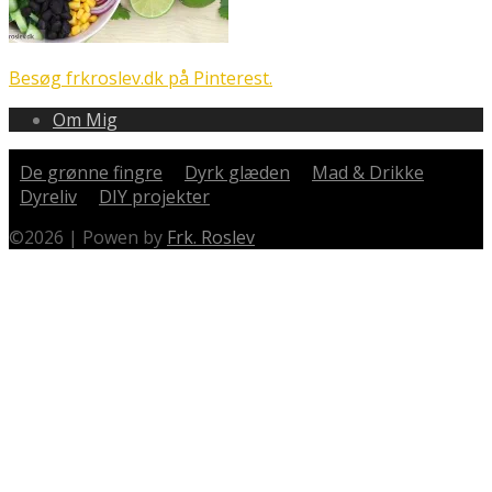
Besøg frkroslev.dk på Pinterest.
Om Mig
De grønne fingre
Dyrk glæden
Mad & Drikke
Dyreliv
DIY projekter
©
2026
|
Powen by
Frk. Roslev