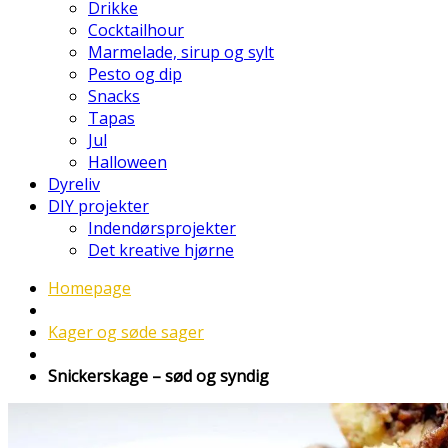
Drikke
Cocktailhour
Marmelade, sirup og sylt
Pesto og dip
Snacks
Tapas
Jul
Halloween
Dyreliv
DIY projekter
Indendørsprojekter
Det kreative hjørne
Homepage
Kager og søde sager
Snickerskage – sød og syndig