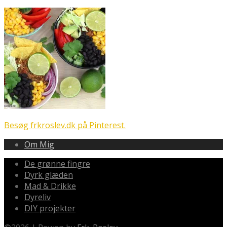
Besøg frkroslev.dk på Pinterest.
Om Mig
De grønne fingre
Dyrk glæden
Mad & Drikke
Dyreliv
DIY projekter