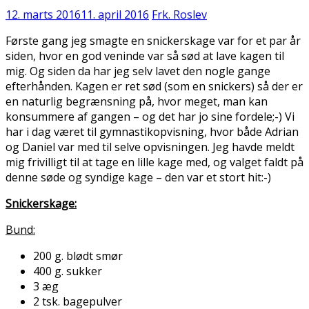
12. marts 2016
11. april 2016
Frk. Roslev
Første gang jeg smagte en snickerskage var for et par år
siden, hvor en god veninde var så sød at lave kagen til
mig. Og siden da har jeg selv lavet den nogle gange
efterhånden. Kagen er ret sød (som en snickers) så der er
en naturlig begrænsning på, hvor meget, man kan
konsummere af gangen – og det har jo sine fordele;-) Vi
har i dag været til gymnastikopvisning, hvor både Adrian
og Daniel var med til selve opvisningen. Jeg havde meldt
mig frivilligt til at tage en lille kage med, og valget faldt på
denne søde og syndige kage – den var et stort hit:-)
Snickerskage:
Bund:
200 g. blødt smør
400 g. sukker
3 æg
2 tsk. bagepulver