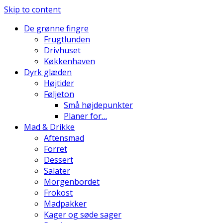
Skip to content
De grønne fingre
Frugtlunden
Drivhuset
Køkkenhaven
Dyrk glæden
Højtider
Føljeton
Små højdepunkter
Planer for…
Mad & Drikke
Aftensmad
Forret
Dessert
Salater
Morgenbordet
Frokost
Madpakker
Kager og søde sager