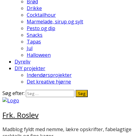
Brød
Drikke
Cocktailhour
Marmelade, sirup og sylt
Pesto og dip
Snacks
Tapas
Jul
Halloween
Dyreliv
DIY projekter
Indendørsprojekter
Det kreative hjørne
Søg efter:
Frk. Roslev
Madblog fyldt med nemme, lækre opskrifter, fabelagtige
cocktails og fine kager