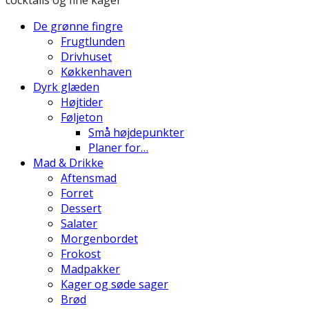
De grønne fingre
Frugtlunden
Drivhuset
Køkkenhaven
Dyrk glæden
Højtider
Føljeton
Små højdepunkter
Planer for…
Mad & Drikke
Aftensmad
Forret
Dessert
Salater
Morgenbordet
Frokost
Madpakker
Kager og søde sager
Brød