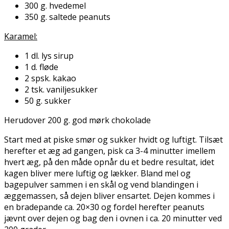
300 g. hvedemel
350 g. saltede peanuts
Karamel:
1 dl. lys sirup
1 d. fløde
2 spsk. kakao
2 tsk. vaniljesukker
50 g. sukker
Herudover 200 g. god mørk chokolade
Start med at piske smør og sukker hvidt og luftigt. Tilsæt
herefter et æg ad gangen, pisk ca 3-4 minutter imellem
hvert æg, på den måde opnår du et bedre resultat, idet
kagen bliver mere luftig og lækker. Bland mel og
bagepulver sammen i en skål og vend blandingen i
æggemassen, så dejen bliver ensartet. Dejen kommes i
en bradepande ca. 20×30 og fordel herefter peanuts
jævnt over dejen og bag den i ovnen i ca. 20 minutter ved