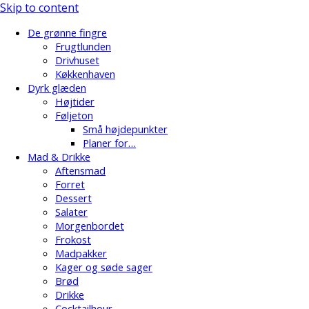
Skip to content
De grønne fingre
Frugtlunden
Drivhuset
Køkkenhaven
Dyrk glæden
Højtider
Føljeton
Små højdepunkter
Planer for…
Mad & Drikke
Aftensmad
Forret
Dessert
Salater
Morgenbordet
Frokost
Madpakker
Kager og søde sager
Brød
Drikke
Cocktailhour