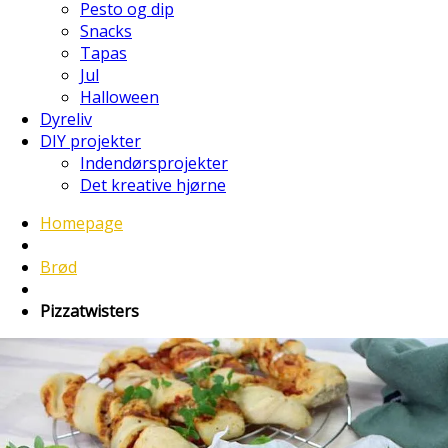
Pesto og dip
Snacks
Tapas
Jul
Halloween
Dyreliv
DIY projekter
Indendørsprojekter
Det kreative hjørne
Homepage
Brød
Pizzatwisters