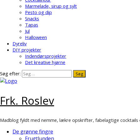
Marmelade, sirup og sylt
Pesto og dip
Snacks
Tapas
Jul
Halloween
Dyreliv
DIY projekter
Indendørsprojekter
Det kreative hjørne
Søg efter:
Frk. Roslev
Madblog fyldt med nemme, lækre opskrifter, fabelagtige cocktails 
De grønne fingre
Frugtlunden