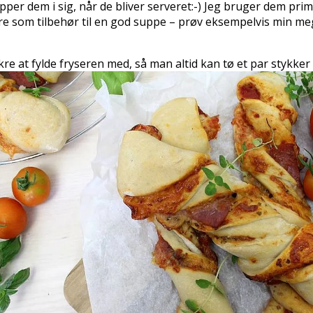
er dem i sig, når de bliver serveret:-) Jeg bruger dem primær
ækre som tilbehør til en god suppe – prøv eksempelvis min 
kre at fylde fryseren med, så man altid kan tø et par stykke