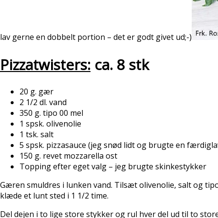
lav gerne en dobbelt portion – det er godt givet ud;-)
Pizzatwisters:
ca. 8 stk
20 g. gær
2 1/2 dl. vand
350 g. tipo 00 mel
1 spsk. olivenolie
1 tsk. salt
5 spsk. pizzasauce (jeg snød lidt og brugte en færdigl
150 g. revet mozzarella ost
Topping efter eget valg – jeg brugte skinkestykker
Gæren smuldres i lunken vand. Tilsæt olivenolie, salt og ti
klæde et lunt sted i 1 1/2 time.
Del dejen i to lige store stykker og rul hver del ud til to 