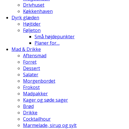
Drivhuset
Køkkenhaven
Dyrk glæden
Højtider
Føljeton
Små højdepunkter
Planer for…
Mad & Drikke
Aftensmad
Forret
Dessert
Salater
Morgenbordet
Frokost
Madpakker
Kager og søde sager
Brød
Drikke
Cocktailhour
Marmelade, sirup og sylt