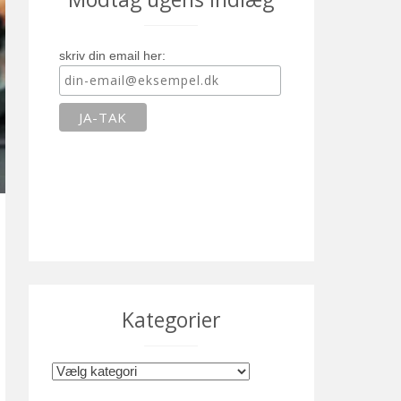
skriv din email her:
Kategorier
K
a