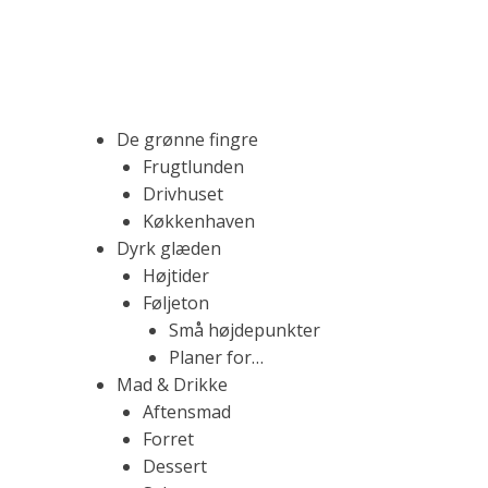
S
k
i
p
t
M
F
De grønne fingre
o
a
Frugtlunden
c
d
Drivhuset
o
b
r
Køkkenhaven
n
l
Dyrk glæden
t
o
Højtider
k
e
g
Føljeton
n
f
Små højdepunkter
t
y
.
Planer for…
l
Mad & Drikke
d
Aftensmad
t
R
Forret
m
Dessert
e