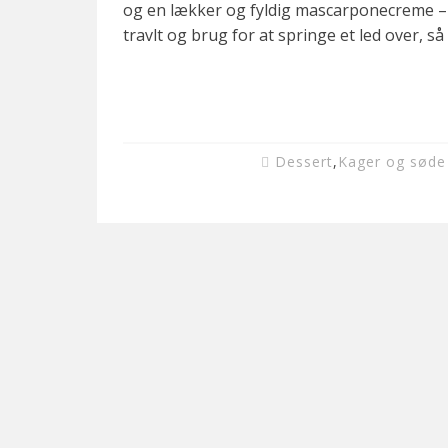
og en lækker og fyldig mascarponecreme – d
travlt og brug for at springe et led over, s
Dessert
,
Kager og søde