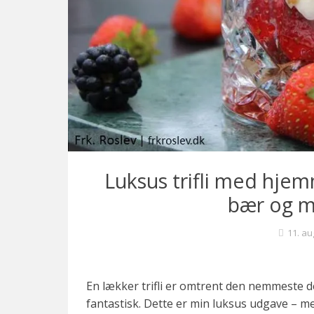
c
k
t
a
i
l
s
o
g
f
Luksus trifli med hje
i
bær og 
n
e
11. au
k
a
g
En lækker trifli er omtrent den nemmeste 
e
fantastisk. Dette er min luksus udgave –
r