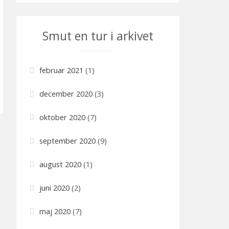
t
e
Smut en tur i arkivet
g
o
r
februar 2021
(1)
i
e
december 2020
(3)
r
oktober 2020
(7)
september 2020
(9)
august 2020
(1)
juni 2020
(2)
maj 2020
(7)