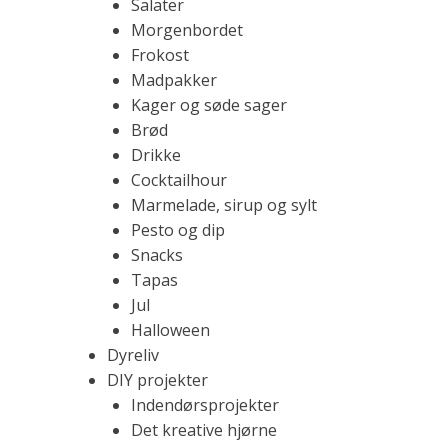
Salater
o
d
Morgenbordet
n
Frokost
e
Madpakker
s
m
Kager og søde sager
m
Brød
e
l
Drikke
,
Cocktailhour
l
Marmelade, sirup og sylt
æ
e
Pesto og dip
k
Snacks
r
Tapas
v
e
Jul
o
Halloween
p
Dyreliv
s
DIY projekter
k
Indendørsprojekter
r
Det kreative hjørne
i