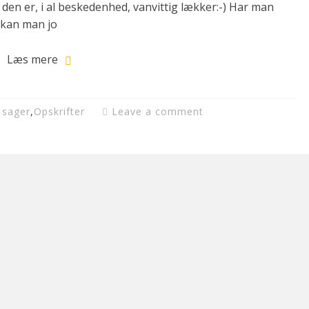
en er, i al beskedenhed, vanvittig lækker:-) Har man
å kan man jo
Læs mere
 sager
,
Opskrifter
Leave a comment