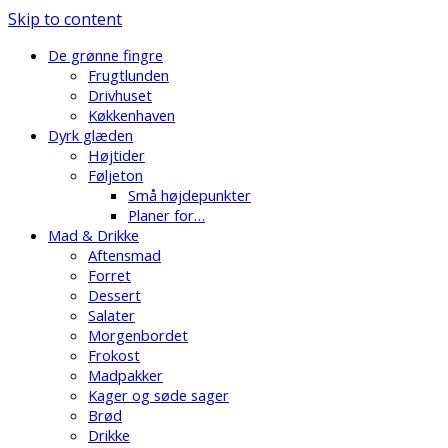
Skip to content
De grønne fingre
Frugtlunden
Drivhuset
Køkkenhaven
Dyrk glæden
Højtider
Føljeton
Små højdepunkter
Planer for…
Mad & Drikke
Aftensmad
Forret
Dessert
Salater
Morgenbordet
Frokost
Madpakker
Kager og søde sager
Brød
Drikke