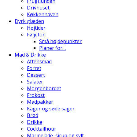
Frugtlunden
Drivhuset
Køkkenhaven
Dyrk glæden
Højtider
Føljeton
Små højdepunkter
Planer for…
Mad & Drikke
Aftensmad
Forret
Dessert
Salater
Morgenbordet
Frokost
Madpakker
Kager og søde sager
Brød
Drikke
Cocktailhour
Marmelade, sirup og sylt