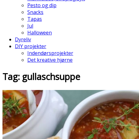
Pesto og dip
Snacks
Tapas
Jul
Halloween
Dyreliv
DIY projekter
Indendørsprojekter
Det kreative hjørne
Tag: gullaschsuppe