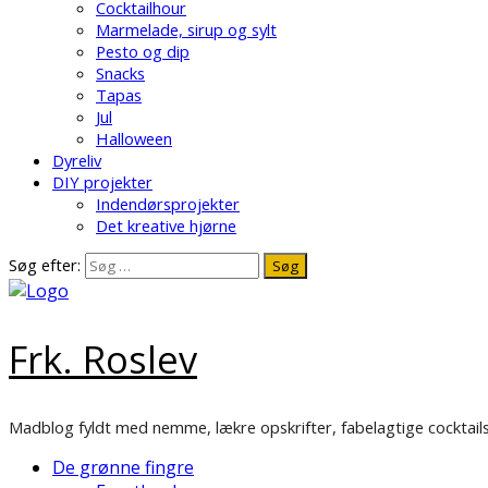
Cocktailhour
Marmelade, sirup og sylt
Pesto og dip
Snacks
Tapas
Jul
Halloween
Dyreliv
DIY projekter
Indendørsprojekter
Det kreative hjørne
Søg efter:
Frk. Roslev
Madblog fyldt med nemme, lækre opskrifter, fabelagtige cocktails
De grønne fingre