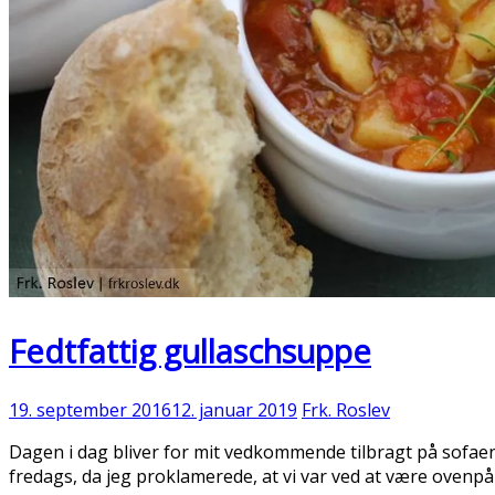
Fedtfattig gullaschsuppe
19. september 2016
12. januar 2019
Frk. Roslev
Dagen i dag bliver for mit vedkommende tilbragt på sofaen i
fredags, da jeg proklamerede, at vi var ved at være ovenpå 