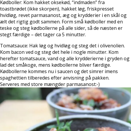
Kødboller: Kom hakket oksekød, “indmaden” fra
toastbrødet (ikke skorpen), hakket løg, friskpresset
hvidløg, revet parmasanost, æg og krydderier i en skål og
ælt det rigtig godt sammen. Form små kødboller med en
teske og steg kødbollerne på alle sider, så de næsten er
stegt færdige – det tager ca 5 minutter.
Tomatsauce: Hak løg og hvidløg og steg det i olivenolien.
Kom bacon ved og steg det hele i nogle minutter. Kom
herefter tomatsauce, vand og alle krydderierne i gryden og
lad det småkoge, mens kødbollerne bliver færdige.
Kødbollerne kommes nu i saucen og det simrer imens
spaghettien tilberedes efter anvisning på pakken.
Serveres med store mængder parmasanost:-)