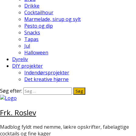
Drikke
Cocktailhour
Marmelade, sirup og sylt
Pesto og dip
Snacks
Tapas
Jul
Halloween
Dyreliv
DIY projekter
Indendørsprojekter
Det kreative hjørne
Søg efter:
Frk. Roslev
Madblog fyldt med nemme, lækre opskrifter, fabelagtige
cocktails og fine kager