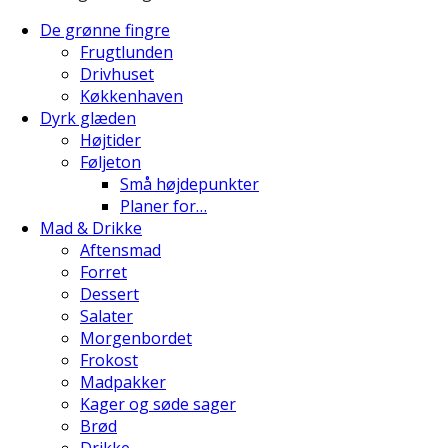
De grønne fingre
Frugtlunden
Drivhuset
Køkkenhaven
Dyrk glæden
Højtider
Føljeton
Små højdepunkter
Planer for…
Mad & Drikke
Aftensmad
Forret
Dessert
Salater
Morgenbordet
Frokost
Madpakker
Kager og søde sager
Brød
Drikke