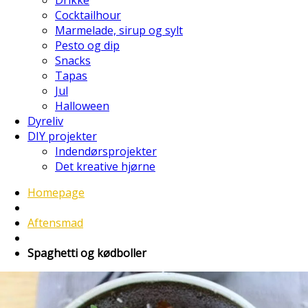
Cocktailhour
Marmelade, sirup og sylt
Pesto og dip
Snacks
Tapas
Jul
Halloween
Dyreliv
DIY projekter
Indendørsprojekter
Det kreative hjørne
Homepage
Aftensmad
Spaghetti og kødboller