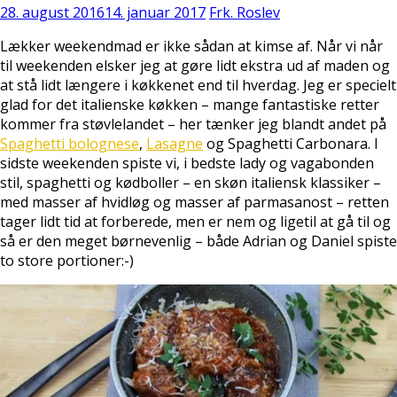
28. august 2016
14. januar 2017
Frk. Roslev
Lækker weekendmad er ikke sådan at kimse af. Når vi når
til weekenden elsker jeg at gøre lidt ekstra ud af maden og
at stå lidt længere i køkkenet end til hverdag. Jeg er specielt
glad for det italienske køkken – mange fantastiske retter
kommer fra støvlelandet – her tænker jeg blandt andet på
Spaghetti bolognese
,
Lasagne
og Spaghetti Carbonara. I
sidste weekenden spiste vi, i bedste lady og vagabonden
stil, spaghetti og kødboller – en skøn italiensk klassiker –
med masser af hvidløg og masser af parmasanost – retten
tager lidt tid at forberede, men er nem og ligetil at gå til og
så er den meget børnevenlig – både Adrian og Daniel spiste
to store portioner:-)