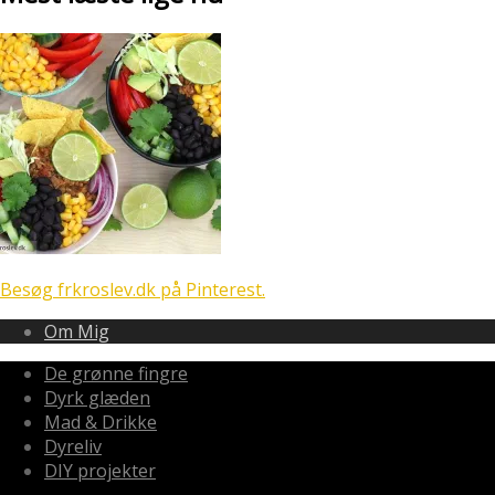
Besøg frkroslev.dk på Pinterest.
Om Mig
De grønne fingre
Dyrk glæden
Mad & Drikke
Dyreliv
DIY projekter