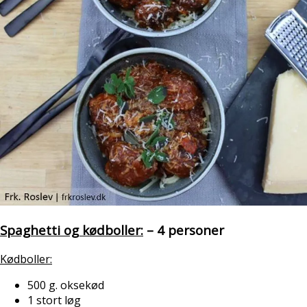
Spaghetti og kødboller:
– 4 personer
Kødboller:
500 g. oksekød
1 stort løg