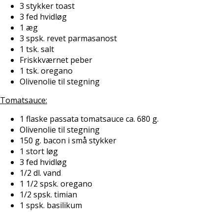
3 stykker toast
3 fed hvidløg
1 æg
3 spsk. revet parmasanost
1 tsk. salt
Friskkværnet peber
1 tsk. oregano
Olivenolie til stegning
Tomatsauce:
1 flaske passata tomatsauce ca. 680 g.
Olivenolie til stegning
150 g. bacon i små stykker
1 stort løg
3 fed hvidløg
1/2 dl. vand
1 1/2 spsk. oregano
1/2 spsk. timian
1 spsk. basilikum