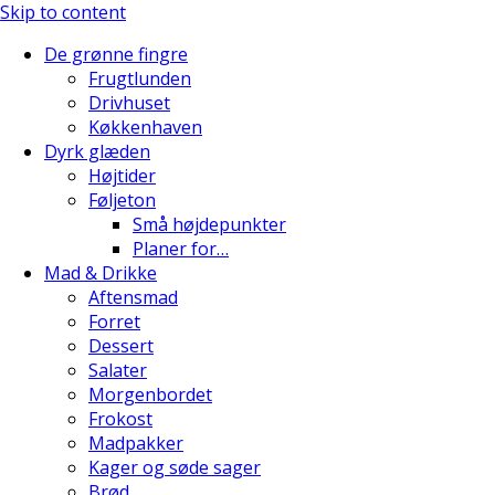
Skip to content
De grønne fingre
Frugtlunden
Drivhuset
Køkkenhaven
Dyrk glæden
Højtider
Føljeton
Små højdepunkter
Planer for…
Mad & Drikke
Aftensmad
Forret
Dessert
Salater
Morgenbordet
Frokost
Madpakker
Kager og søde sager
Brød