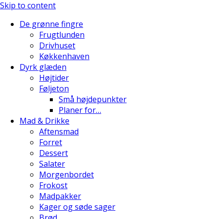
Skip to content
De grønne fingre
Frugtlunden
Drivhuset
Køkkenhaven
Dyrk glæden
Højtider
Føljeton
Små højdepunkter
Planer for…
Mad & Drikke
Aftensmad
Forret
Dessert
Salater
Morgenbordet
Frokost
Madpakker
Kager og søde sager
Brød