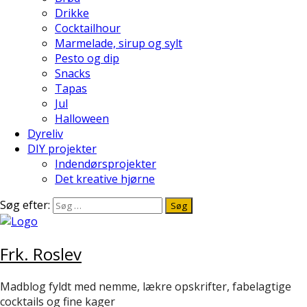
Drikke
Cocktailhour
Marmelade, sirup og sylt
Pesto og dip
Snacks
Tapas
Jul
Halloween
Dyreliv
DIY projekter
Indendørsprojekter
Det kreative hjørne
Søg efter:
Frk. Roslev
Madblog fyldt med nemme, lækre opskrifter, fabelagtige
cocktails og fine kager