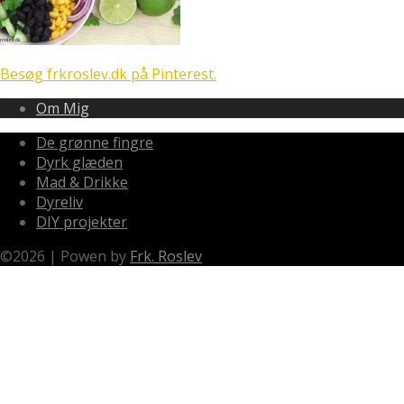
Besøg frkroslev.dk på Pinterest.
Om Mig
De grønne fingre
Dyrk glæden
Mad & Drikke
Dyreliv
DIY projekter
©
2026
|
Powen by
Frk. Roslev