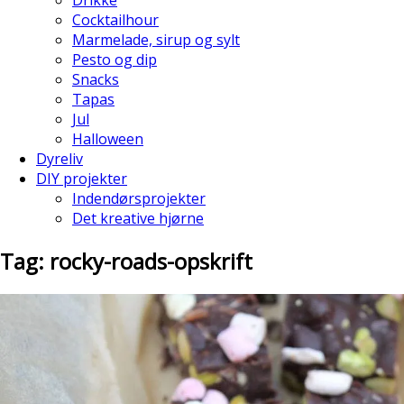
Cocktailhour
Marmelade, sirup og sylt
Pesto og dip
Snacks
Tapas
Jul
Halloween
Dyreliv
DIY projekter
Indendørsprojekter
Det kreative hjørne
Tag: rocky-roads-opskrift