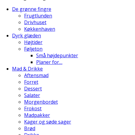
De grønne fingre
Frugtlunden
Drivhuset
Køkkenhaven
Dyrk glæden
Højtider
Føljeton
Små højdepunkter
Planer for…
Mad & Drikke
Aftensmad
Forret
Dessert
Salater
Morgenbordet
Frokost
Madpakker
Kager og søde sager
Brød
Drikke