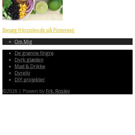
Besøg frkroslev.dk på Pinterest.
Om Mig
De grønne fingre
Dyrk glæden
Mad & Drikke
Dyreliv
DIY projekter
©
2026
|
Powen by
Frk. Roslev