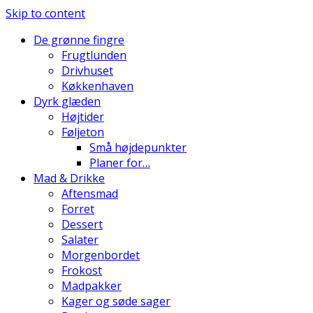
Skip to content
De grønne fingre
Frugtlunden
Drivhuset
Køkkenhaven
Dyrk glæden
Højtider
Føljeton
Små højdepunkter
Planer for…
Mad & Drikke
Aftensmad
Forret
Dessert
Salater
Morgenbordet
Frokost
Madpakker
Kager og søde sager