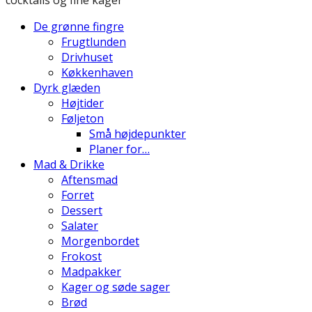
De grønne fingre
Frugtlunden
Drivhuset
Køkkenhaven
Dyrk glæden
Højtider
Føljeton
Små højdepunkter
Planer for…
Mad & Drikke
Aftensmad
Forret
Dessert
Salater
Morgenbordet
Frokost
Madpakker
Kager og søde sager
Brød