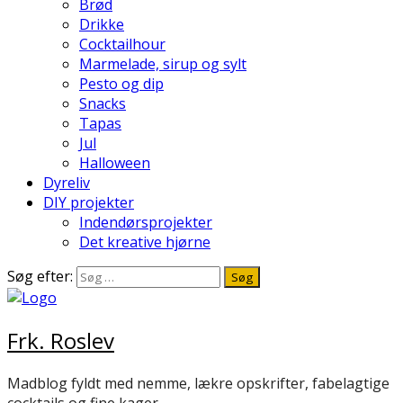
Brød
Drikke
Cocktailhour
Marmelade, sirup og sylt
Pesto og dip
Snacks
Tapas
Jul
Halloween
Dyreliv
DIY projekter
Indendørsprojekter
Det kreative hjørne
Søg efter:
Frk. Roslev
Madblog fyldt med nemme, lækre opskrifter, fabelagtige
cocktails og fine kager