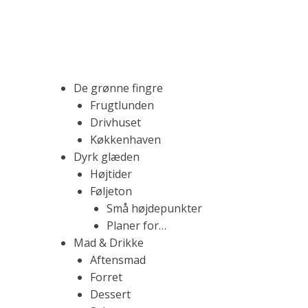
S
k
i
p
t
M
F
De grønne fingre
o
a
Frugtlunden
c
d
Drivhuset
o
b
r
Køkkenhaven
n
l
Dyrk glæden
t
o
Højtider
k
e
g
Føljeton
n
f
Små højdepunkter
t
y
.
Planer for…
l
Mad & Drikke
d
Aftensmad
t
R
Forret
m
Dessert
e