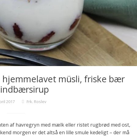
 hjemmelavet müsli, friske bær
hindbærsirup
pril 2017
Frk. Roslev
en af havregryn med mælk eller ristet rugbrød med ost,
ekend morgen er det altså en lille smule kedeligt – der må