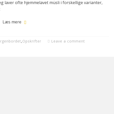
eg laver ofte hjemmelavet müsli i forskellige varianter,
t
Læs mere
rgenbordet
,
Opskrifter
Leave a comment