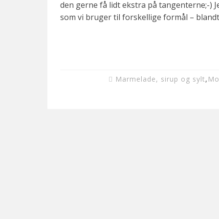
den gerne få lidt ekstra på tangenterne;-) J
som vi bruger til forskellige formål – bland
Marmelade, sirup og sylt
,
Mo