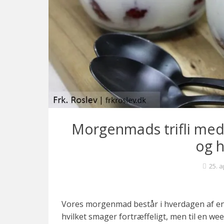
c
k
t
a
i
l
s
o
g
f
Morgenmads trifli med
i
og 
n
e
25. a
k
a
g
Vores morgenmad består i hverdagen af ent
e
hvilket smager fortræffeligt, men til en we
r