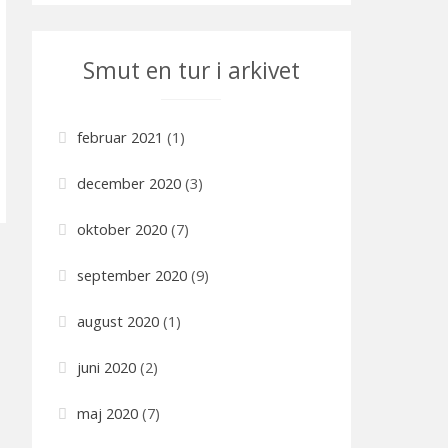
t
e
Smut en tur i arkivet
g
o
r
februar 2021
(1)
i
e
december 2020
(3)
r
oktober 2020
(7)
september 2020
(9)
august 2020
(1)
juni 2020
(2)
maj 2020
(7)