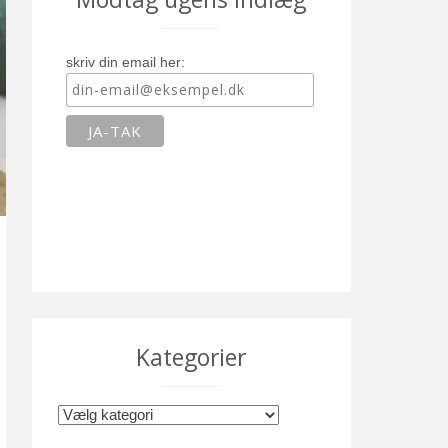
skriv din email her:
Kategorier
K
a