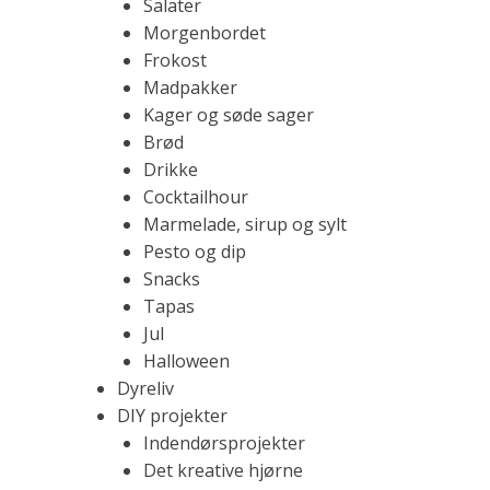
Salater
o
d
Morgenbordet
n
Frokost
e
Madpakker
s
m
Kager og søde sager
m
Brød
e
l
Drikke
,
Cocktailhour
l
Marmelade, sirup og sylt
æ
e
Pesto og dip
k
Snacks
r
Tapas
v
e
Jul
o
Halloween
p
Dyreliv
s
DIY projekter
k
Indendørsprojekter
r
Det kreative hjørne
i