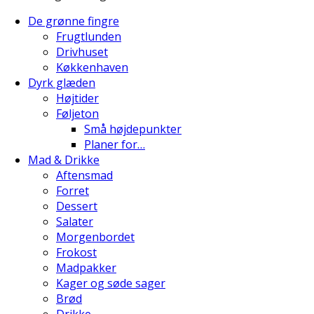
De grønne fingre
Frugtlunden
Drivhuset
Køkkenhaven
Dyrk glæden
Højtider
Føljeton
Små højdepunkter
Planer for…
Mad & Drikke
Aftensmad
Forret
Dessert
Salater
Morgenbordet
Frokost
Madpakker
Kager og søde sager
Brød
Drikke