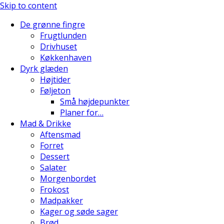
Skip to content
De grønne fingre
Frugtlunden
Drivhuset
Køkkenhaven
Dyrk glæden
Højtider
Føljeton
Små højdepunkter
Planer for…
Mad & Drikke
Aftensmad
Forret
Dessert
Salater
Morgenbordet
Frokost
Madpakker
Kager og søde sager
Brød