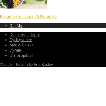
Besøg frkroslev.dk på Pinterest.
Om Mig
De grønne fingre
Dyrk glæden
Mad & Drikke
Dyreliv
DIY projekter
©
2026
|
Powen by
Frk. Roslev