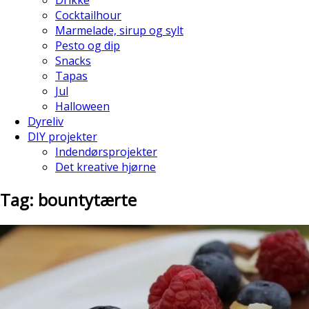
Cocktailhour
Marmelade, sirup og sylt
Pesto og dip
Snacks
Tapas
Jul
Halloween
Dyreliv
DIY projekter
Indendørsprojekter
Det kreative hjørne
Tag: bountytærte