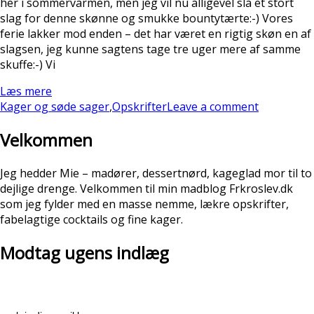
her i sommervarmen, men jeg vil nu alligevel slå et stort
slag for denne skønne og smukke bountytærte:-) Vores
ferie lakker mod enden – det har været en rigtig skøn en af
slagsen, jeg kunne sagtens tage tre uger mere af samme
skuffe:-) Vi
Læs mere
Kager og søde sager
,
Opskrifter
Leave a comment
Velkommen
Jeg hedder Mie – madører, dessertnørd, kageglad mor til to
dejlige drenge. Velkommen til min madblog Frkroslev.dk
som jeg fylder med en masse nemme, lækre opskrifter,
fabelagtige cocktails og fine kager.
Modtag ugens indlæg