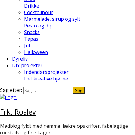
Drikke
Cocktailhour
Marmelade, sirup og sylt
Pesto og dip
Snacks
Tapas
Jul
Halloween
Dyreliv
DIY projekter
Indendørsprojekter
Det kreative hjørne
Søg efter:
Frk. Roslev
Madblog fyldt med nemme, lækre opskrifter, fabelagtige
cocktails og fine kager