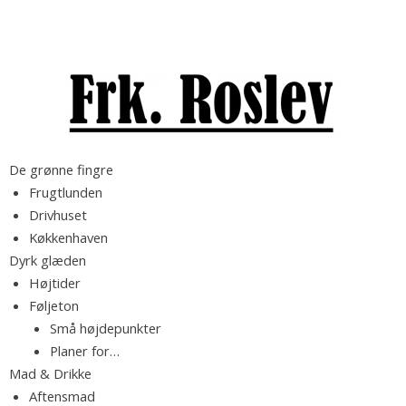
S
S
k
ø
i
g
p
e
t
f
o
t
c
M
F
e
o
De grønne fingre
a
r
n
Frugtlunden
d
:
t
Drivhuset
r
b
e
Køkkenhaven
l
n
Dyrk glæden
o
k
t
Højtider
g
Føljeton
f
Små højdepunkter
.
y
Planer for…
l
Mad & Drikke
d
R
Aftensmad
t