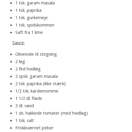
1 tsk. garam masala
1 tsk. paprika
1 tsk. gurkemeje
1 tsk. spidskommen
Saft fra 1 lime
Sauce:
Olivenolie til stegning
2 løg
2 fed hvidløg
2 spsk. garam masala
2 tsk. paprika (ikke stærk)
1/2 tsk. kardemomme
1 1/2 dl. fløde
3 dl. vand
1 ds. hakkede tomater (med hvidløg)
1 tsk. salt
Friskkværnet peber