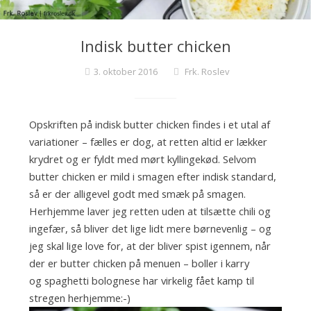
e
c
o
Indisk butter chicken
c
k
3. oktober 2016
Frk. Roslev
t
a
i
Opskriften på indisk butter chicken findes i et utal af
l
variationer – fælles er dog, at retten altid er lækker
s
krydret og er fyldt med mørt kyllingekød. Selvom
o
butter chicken er mild i smagen efter indisk standard,
g
så er der alligevel godt med smæk på smagen.
f
Herhjemme laver jeg retten uden at tilsætte chili og
i
ingefær, så bliver det lige lidt mere børnevenlig – og
n
jeg skal lige love for, at der bliver spist igennem, når
e
der er butter chicken på menuen – boller i karry
k
og spaghetti bolognese har virkelig fået kamp til
a
stregen herhjemme:-)