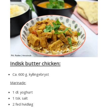
g
e
r
Indisk butter chicken:
Ca. 600 g. kyllingebryst
Marinade:
1 dl. yoghurt
1 tsk. salt
2 fed hvidløg