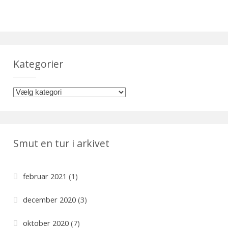
Kategorier
K
a
t
e
Smut en tur i arkivet
g
o
r
februar 2021
(1)
i
e
december 2020
(3)
r
oktober 2020
(7)