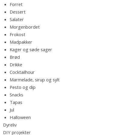
Forret
m
Dessert
e
o
Salater
d
Morgenbordet
n
Frokost
s
e
Madpakker
m
Kager og søde sager
m
l
Brød
e
Drikke
,
Cocktailhour
e
l
Marmelade, sirup og sylt
æ
Pesto og dip
k
v
Snacks
r
Tapas
e
Jul
o
Halloween
p
Dyreliv
s
DIY projekter