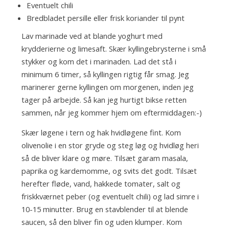
Eventuelt chili
Bredbladet persille eller frisk koriander til pynt
Lav marinade ved at blande yoghurt med
krydderierne og limesaft. Skær kyllingebrysterne i små
stykker og kom det i marinaden. Lad det stå i
minimum 6 timer, så kyllingen rigtig får smag. Jeg
marinerer gerne kyllingen om morgenen, inden jeg
tager på arbejde. Så kan jeg hurtigt bikse retten
sammen, når jeg kommer hjem om eftermiddagen:-)
Skær løgene i tern og hak hvidløgene fint. Kom
olivenolie i en stor gryde og steg løg og hvidløg heri
så de bliver klare og møre. Tilsæt garam masala,
paprika og kardemomme, og svits det godt. Tilsæt
herefter fløde, vand, hakkede tomater, salt og
friskkværnet peber (og eventuelt chili) og lad simre i
10-15 minutter. Brug en stavblender til at blende
saucen, så den bliver fin og uden klumper. Kom