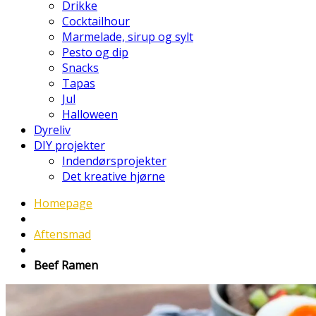
Drikke
Cocktailhour
Marmelade, sirup og sylt
Pesto og dip
Snacks
Tapas
Jul
Halloween
Dyreliv
DIY projekter
Indendørsprojekter
Det kreative hjørne
Homepage
Aftensmad
Beef Ramen