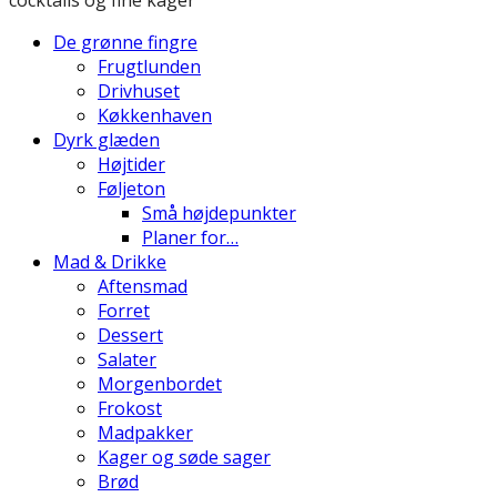
De grønne fingre
Frugtlunden
Drivhuset
Køkkenhaven
Dyrk glæden
Højtider
Føljeton
Små højdepunkter
Planer for…
Mad & Drikke
Aftensmad
Forret
Dessert
Salater
Morgenbordet
Frokost
Madpakker
Kager og søde sager
Brød