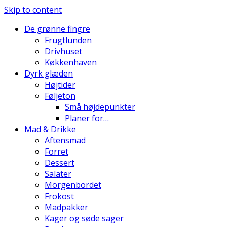
Skip to content
De grønne fingre
Frugtlunden
Drivhuset
Køkkenhaven
Dyrk glæden
Højtider
Føljeton
Små højdepunkter
Planer for…
Mad & Drikke
Aftensmad
Forret
Dessert
Salater
Morgenbordet
Frokost
Madpakker
Kager og søde sager