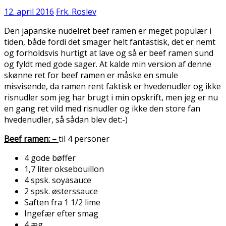
12. april 2016
Frk. Roslev
Den japanske nudelret beef ramen er meget populær i
tiden, både fordi det smager helt fantastisk, det er nemt
og forholdsvis hurtigt at lave og så er beef ramen sund
og fyldt med gode sager. At kalde min version af denne
skønne ret for beef ramen er måske en smule
misvisende, da ramen rent faktisk er hvedenudler og ikke
risnudler som jeg har brugt i min opskrift, men jeg er nu
en gang ret vild med risnudler og ikke den store fan
hvedenudler, så sådan blev det:-)
Beef ramen: –
til 4 personer
4 gode bøffer
1,7 liter oksebouillon
4 spsk. soyasauce
2 spsk. østerssauce
Saften fra 1 1/2 lime
Ingefær efter smag
4 æg