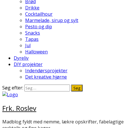
Brød
Drikke
Cocktailhour
Marmelade, sirup og sylt
Pesto og dip
Snacks
Tapas
Jul
Halloween
Dyreliv
DIY projekter
Indendørsprojekter
Det kreative hjørne
Søg efter:
Frk. Roslev
Madblog fyldt med nemme, lækre opskrifter, fabelagtige
cocktails og fine kager