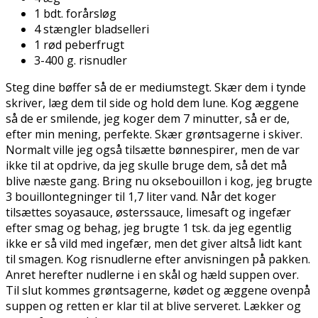
1 bdt. forårsløg
4 stængler bladselleri
1 rød peberfrugt
3-400 g. risnudler
Steg dine bøffer så de er mediumstegt. Skær dem i tynde
skriver, læg dem til side og hold dem lune. Kog æggene
så de er smilende, jeg koger dem 7 minutter, så er de,
efter min mening, perfekte. Skær grøntsagerne i skiver.
Normalt ville jeg også tilsætte bønnespirer, men de var
ikke til at opdrive, da jeg skulle bruge dem, så det må
blive næste gang. Bring nu oksebouillon i kog, jeg brugte
3 bouillontegninger til 1,7 liter vand. Når det koger
tilsættes soyasauce, østerssauce, limesaft og ingefær
efter smag og behag, jeg brugte 1 tsk. da jeg egentlig
ikke er så vild med ingefær, men det giver altså lidt kant
til smagen. Kog risnudlerne efter anvisningen på pakken.
Anret herefter nudlerne i en skål og hæld suppen over.
Til slut kommes grøntsagerne, kødet og æggene ovenpå
suppen og retten er klar til at blive serveret. Lækker og