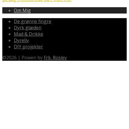
Om Mig
De grønne fingre
Dyrk glæden
Mad & Drikke
Dyreliv
DIY projekter
©
2026
|
Powen by
Frk. Roslev