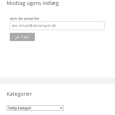
Modtag ugens indlæg
skriv din email her:
Kategorier
K
a