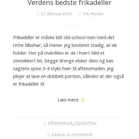
Verdens bedste frikadeller
c
k
21. februar 2016
Frk. Roslev
t
a
i
Frikadeller er måske lidt old-school men med det
l
rette tilbehør, så mener jeg bestemt stadig, at de
s
holder. Her på matriklen er de i hvert fald et
o
stensikkert hit, begge drenge elsker dem og kan
g
sagtens spise 3-4 styks hver til aftensmaden. Jeg
f
plejer at lave en dobbelt portion, således at der også
i
er frikadeller til
n
e
Læs mere
k
a
g
Aftensmad
,
Opskrifter
e
Leave a comment
r