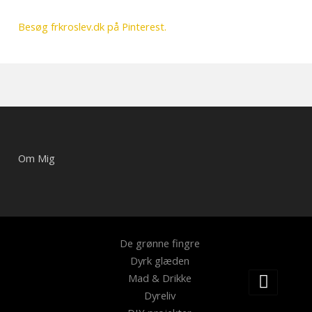
Besøg frkroslev.dk på Pinterest.
Om Mig
De grønne fingre
Dyrk glæden
Mad & Drikke
Dyreliv