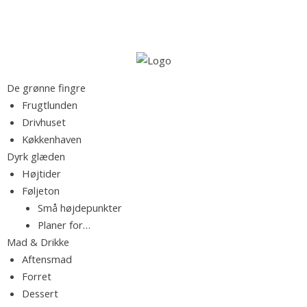
S
S
k
ø
i
g
p
e
t
M
F
De grønne fingre
f
o
a
Frugtlunden
t
c
d
Drivhuset
e
r
o
b
Køkkenhaven
r
n
l
Dyrk glæden
:
t
o
k
Højtider
e
g
Føljeton
n
f
Små højdepunkter
t
.
y
Planer for…
l
Mad & Drikke
d
R
Aftensmad
t
Forret
m
Dessert
e