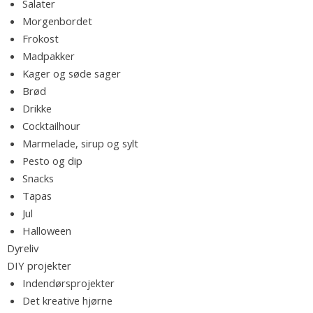
o
Salater
d
Morgenbordet
n
Frokost
s
e
Madpakker
m
Kager og søde sager
m
l
Brød
e
Drikke
,
Cocktailhour
e
l
Marmelade, sirup og sylt
æ
Pesto og dip
k
v
Snacks
r
Tapas
e
Jul
o
Halloween
p
Dyreliv
s
DIY projekter
k
Indendørsprojekter
r
Det kreative hjørne
i