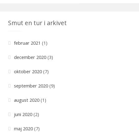
t
e
Smut en tur i arkivet
g
o
r
februar 2021
(1)
i
e
december 2020
(3)
r
oktober 2020
(7)
september 2020
(9)
august 2020
(1)
juni 2020
(2)
maj 2020
(7)