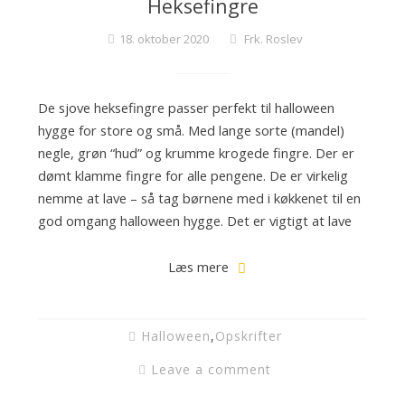
Heksefingre
c
k
18. oktober 2020
Frk. Roslev
t
a
i
De sjove heksefingre passer perfekt til halloween
l
hygge for store og små. Med lange sorte (mandel)
s
negle, grøn “hud” og krumme krogede fingre. Der er
o
dømt klamme fingre for alle pengene. De er virkelig
g
nemme at lave – så tag børnene med i køkkenet til en
f
god omgang halloween hygge. Det er vigtigt at lave
i
n
Læs mere
e
k
a
Halloween
,
Opskrifter
g
Leave a comment
e
r