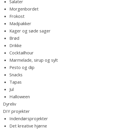
o
Salater
d
Morgenbordet
n
Frokost
s
e
Madpakker
m
Kager og søde sager
m
l
Brød
e
Drikke
,
Cocktailhour
e
l
Marmelade, sirup og sylt
æ
Pesto og dip
k
v
Snacks
r
Tapas
e
Jul
o
Halloween
p
Dyreliv
s
DIY projekter
k
Indendørsprojekter
r
Det kreative hjørne
i