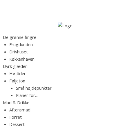
S
S
k
ø
i
g
p
e
t
M
F
De grønne fingre
f
o
a
Frugtlunden
t
c
d
Drivhuset
e
r
o
b
Køkkenhaven
r
n
l
Dyrk glæden
:
t
o
k
Højtider
e
g
Føljeton
n
f
Små højdepunkter
t
.
y
Planer for…
l
Mad & Drikke
d
R
Aftensmad
t
Forret
m
Dessert
e