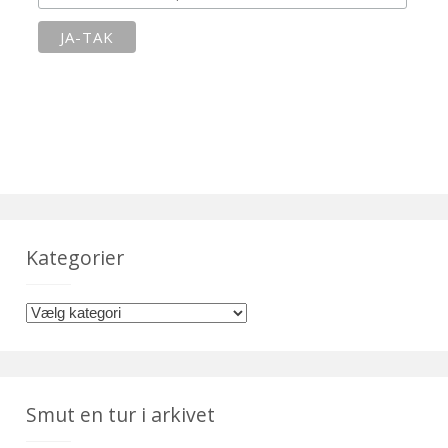
Kategorier
K
a
t
e
Smut en tur i arkivet
g
o