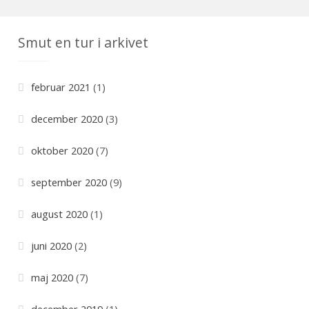
t
e
Smut en tur i arkivet
g
o
r
februar 2021
(1)
i
e
december 2020
(3)
r
oktober 2020
(7)
september 2020
(9)
august 2020
(1)
juni 2020
(2)
maj 2020
(7)