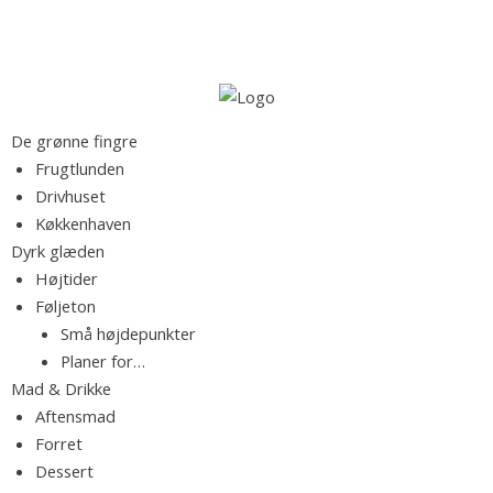
S
S
k
ø
i
g
p
e
t
M
F
De grønne fingre
f
o
a
Frugtlunden
t
c
d
Drivhuset
e
r
o
b
Køkkenhaven
r
n
l
Dyrk glæden
:
t
o
k
Højtider
e
g
Føljeton
n
f
Små højdepunkter
t
.
y
Planer for…
l
Mad & Drikke
d
R
Aftensmad
t
Forret
m
Dessert
e