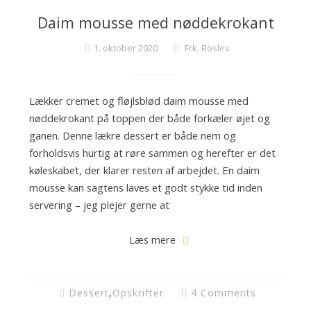
c
Daim mousse med nøddekrokant
k
t
1. oktober 2020
Frk. Roslev
a
i
l
Lækker cremet og fløjlsblød daim mousse med
s
nøddekrokant på toppen der både forkæler øjet og
o
ganen. Denne lækre dessert er både nem og
g
forholdsvis hurtig at røre sammen og herefter er det
f
køleskabet, der klarer resten af arbejdet. En daim
i
mousse kan sagtens laves et godt stykke tid inden
n
servering – jeg plejer gerne at
e
k
Læs mere
a
g
e
Dessert
,
Opskrifter
4 Comments
r