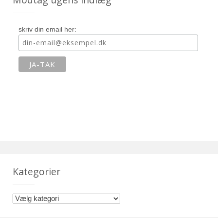
skriv din email her:
Kategorier
K
a