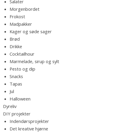
o
Salater
d
Morgenbordet
n
Frokost
s
e
Madpakker
m
Kager og søde sager
m
l
Brød
e
Drikke
,
Cocktailhour
e
l
Marmelade, sirup og sylt
æ
Pesto og dip
k
v
Snacks
r
Tapas
e
Jul
o
Halloween
p
Dyreliv
s
DIY projekter
k
Indendørsprojekter
r
Det kreative hjørne
i