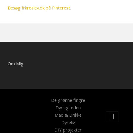
Besøg frkroslev.dk på Pinterest.
Om Mig
De grønne fingre
Dyrk glæden
Mad & Drikke
Dyreliv
DIY projekter