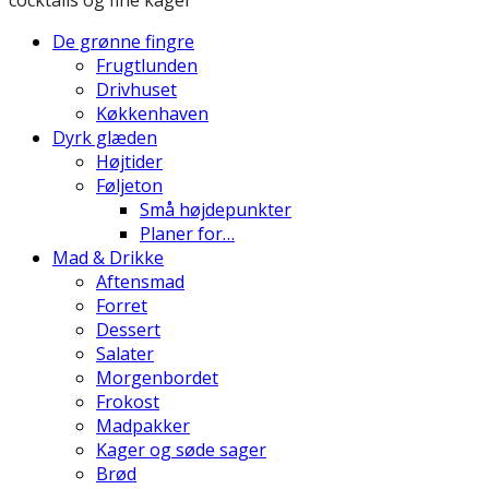
De grønne fingre
Frugtlunden
Drivhuset
Køkkenhaven
Dyrk glæden
Højtider
Føljeton
Små højdepunkter
Planer for…
Mad & Drikke
Aftensmad
Forret
Dessert
Salater
Morgenbordet
Frokost
Madpakker
Kager og søde sager
Brød