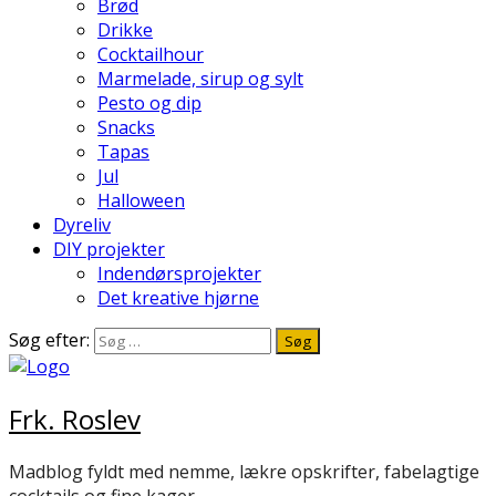
Brød
Drikke
Cocktailhour
Marmelade, sirup og sylt
Pesto og dip
Snacks
Tapas
Jul
Halloween
Dyreliv
DIY projekter
Indendørsprojekter
Det kreative hjørne
Søg efter:
Frk. Roslev
Madblog fyldt med nemme, lækre opskrifter, fabelagtige
cocktails og fine kager