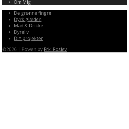
Om Mig
De grønne fingre
Dyrk glæden
Mad & Drikke
Dyreliv
DIY projekter
©
2026
|
Powen by
Frk. Roslev