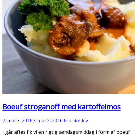
Boeuf stroganoff med kartoffelmos
7. marts 2016
7. marts 2016
Frk. Roslev
I går aftes fik vi en rigtig søndagsmiddag i form af boeuf