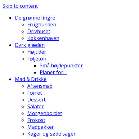
Skip to content
De grønne fingre
Frugtlunden
Drivhuset
Køkkenhaven
Dyrk glæden
Højtider
Føljeton
Små højdepunkter
Planer for…
Mad & Drikke
Aftensmad
Forret
Dessert
Salater
Morgenbordet
Frokost
Madpakker
Kager og søde sager