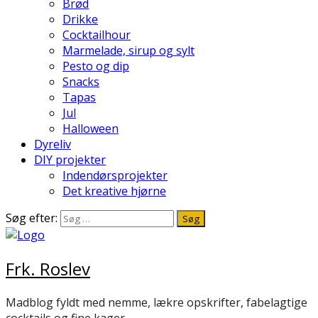
Brød
Drikke
Cocktailhour
Marmelade, sirup og sylt
Pesto og dip
Snacks
Tapas
Jul
Halloween
Dyreliv
DIY projekter
Indendørsprojekter
Det kreative hjørne
Søg efter:
Frk. Roslev
Madblog fyldt med nemme, lækre opskrifter, fabelagtige
cocktails og fine kager