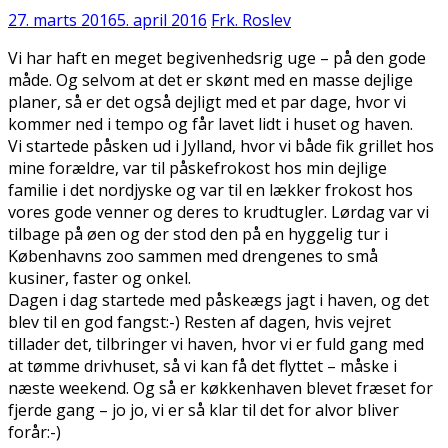
27. marts 2016
5. april 2016
Frk. Roslev
Vi har haft en meget begivenhedsrig uge – på den gode
måde. Og selvom at det er skønt med en masse dejlige
planer, så er det også dejligt med et par dage, hvor vi
kommer ned i tempo og får lavet lidt i huset og haven.
Vi startede påsken ud i Jylland, hvor vi både fik grillet hos
mine forældre, var til påskefrokost hos min dejlige
familie i det nordjyske og var til en lækker frokost hos
vores gode venner og deres to krudtugler. Lørdag var vi
tilbage på øen og der stod den på en hyggelig tur i
Københavns zoo sammen med drengenes to små
kusiner, faster og onkel.
Dagen i dag startede med påskeægs jagt i haven, og det
blev til en god fangst:-) Resten af dagen, hvis vejret
tillader det, tilbringer vi haven, hvor vi er fuld gang med
at tømme drivhuset, så vi kan få det flyttet – måske i
næste weekend. Og så er køkkenhaven blevet fræset for
fjerde gang – jo jo, vi er så klar til det for alvor bliver
forår:-)