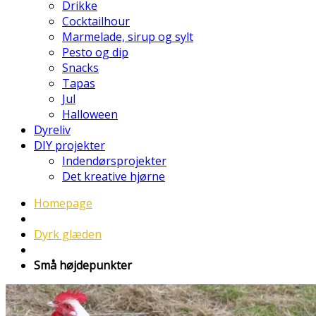
Drikke
Cocktailhour
Marmelade, sirup og sylt
Pesto og dip
Snacks
Tapas
Jul
Halloween
Dyreliv
DIY projekter
Indendørsprojekter
Det kreative hjørne
Homepage
Dyrk glæden
Små højdepunkter