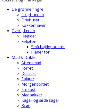
De grønne fingre
Frugtlunden
Drivhuset
Køkkenhaven
Dyrk glæden
Højtider
Føljeton
Små højdepunkter
Planer for…
Mad & Drikke
Aftensmad
Forret
Dessert
Salater
Morgenbordet
Frokost
Madpakker
Kager og søde sager
Brød