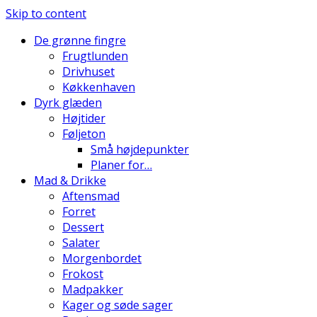
Skip to content
De grønne fingre
Frugtlunden
Drivhuset
Køkkenhaven
Dyrk glæden
Højtider
Føljeton
Små højdepunkter
Planer for…
Mad & Drikke
Aftensmad
Forret
Dessert
Salater
Morgenbordet
Frokost
Madpakker
Kager og søde sager