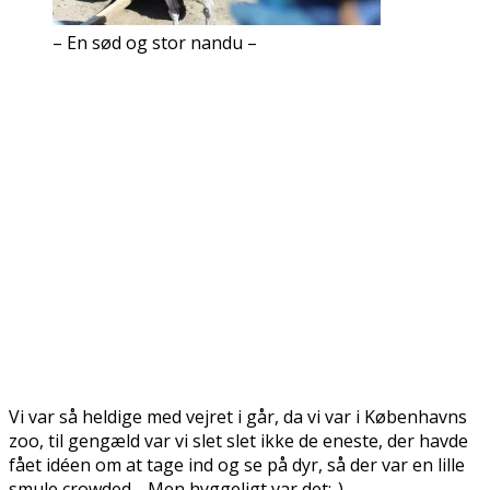
– En sød og stor nandu –
Vi var så heldige med vejret i går, da vi var i Københavns
zoo, til gengæld var vi slet slet ikke de eneste, der havde
fået idéen om at tage ind og se på dyr, så der var en lille
smule crowded… Men hyggeligt var det:-)