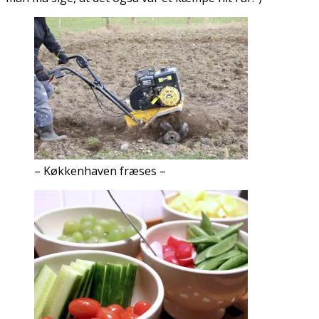
– Køkkenhaven fræses –