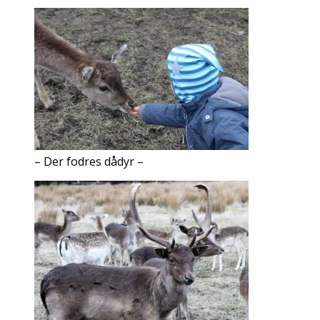
– Der fodres dådyr –