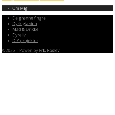
Om Mig
De grønne fingre
Dyrk glæden
Mad & Drikke
Dyreliv
DIY projekter
©
2026
|
Powen by
Frk. Roslev