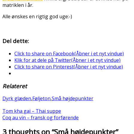
matriklen i år.
Alle ønskes en rigtig god uge:-)
Del dette:
Click to share on Facebook(Åbner i et nyt vindue)
Klik for at dele på Twitter(Åbner i et nyt vindue)
Click to share on Pinterest(Åbner i et nyt vindue)
Relateret
Dyrk glæden
,
Føljeton
,
Små højdepunkter
Tom kha gai – Thai suppe
Coq au vin – fransk og forførende
3 thoughts on “
Små højdepunkter
”