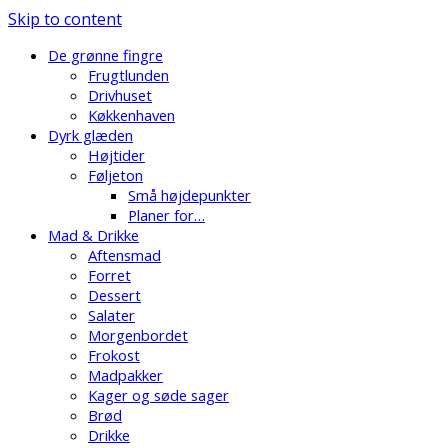
Skip to content
De grønne fingre
Frugtlunden
Drivhuset
Køkkenhaven
Dyrk glæden
Højtider
Føljeton
Små højdepunkter
Planer for…
Mad & Drikke
Aftensmad
Forret
Dessert
Salater
Morgenbordet
Frokost
Madpakker
Kager og søde sager
Brød
Drikke