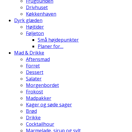
Frugtlunden
Drivhuset
Køkkenhaven
Dyrk glæden
Højtider
Føljeton
Små højdepunkter
Planer for…
Mad & Drikke
Aftensmad
Forret
Dessert
Salater
Morgenbordet
Frokost
Madpakker
Kager og søde sager
Brød
Drikke
Cocktailhour
Marmelade, sirup og sylt