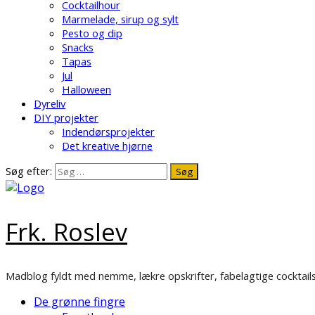
Cocktailhour
Marmelade, sirup og sylt
Pesto og dip
Snacks
Tapas
Jul
Halloween
Dyreliv
DIY projekter
Indendørsprojekter
Det kreative hjørne
Søg efter:
Frk. Roslev
Madblog fyldt med nemme, lækre opskrifter, fabelagtige cocktails
De grønne fingre