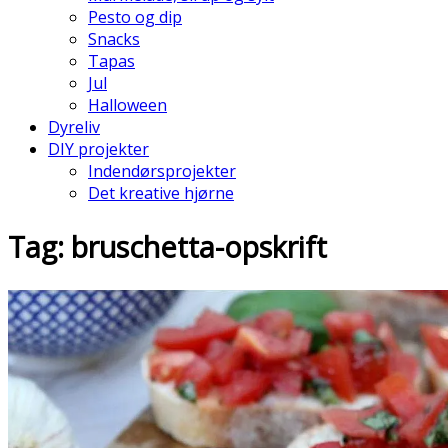
Pesto og dip
Snacks
Tapas
Jul
Halloween
Dyreliv
DIY projekter
Indendørsprojekter
Det kreative hjørne
Tag: bruschetta-opskrift