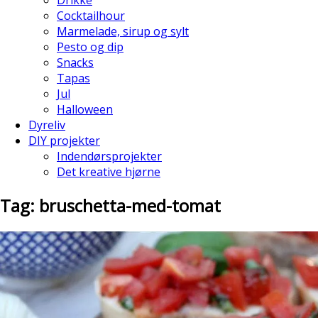
Cocktailhour
Marmelade, sirup og sylt
Pesto og dip
Snacks
Tapas
Jul
Halloween
Dyreliv
DIY projekter
Indendørsprojekter
Det kreative hjørne
Tag: bruschetta-med-tomat