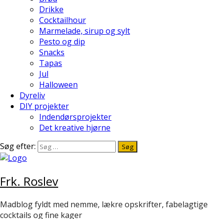
Drikke
Cocktailhour
Marmelade, sirup og sylt
Pesto og dip
Snacks
Tapas
Jul
Halloween
Dyreliv
DIY projekter
Indendørsprojekter
Det kreative hjørne
Søg efter:
Frk. Roslev
Madblog fyldt med nemme, lækre opskrifter, fabelagtige
cocktails og fine kager