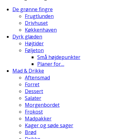
De grønne fingre
Frugtlunden
Drivhuset
Køkkenhaven
Dyrk glæden
Højtider
Føljeton
Små højdepunkter
Planer for…
Mad & Drikke
Aftensmad
Forret
Dessert
Salater
Morgenbordet
Frokost
Madpakker
Kager og søde sager
Brød
Drikke