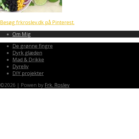
Besøg frkroslev.dk på Pinterest.
Om Mig
De grønne fingre
Dyrk glæden
Mad & Drikke
Dyreliv
DIY projekter
©
2026
|
Powen by
Frk. Roslev