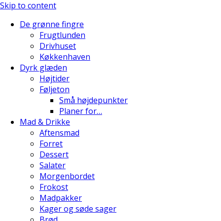
Skip to content
De grønne fingre
Frugtlunden
Drivhuset
Køkkenhaven
Dyrk glæden
Højtider
Føljeton
Små højdepunkter
Planer for…
Mad & Drikke
Aftensmad
Forret
Dessert
Salater
Morgenbordet
Frokost
Madpakker
Kager og søde sager
Brød