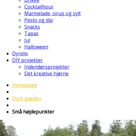
Cocktailhour
Marmelade, sirup og sylt
Pesto og dip
Snacks
Tapas
Jul
Halloween
Dyreliv
DIY projekter
Indendørsprojekter
Det kreative hjørne
Homepage
Dyrk glæden
Små højdepunkter