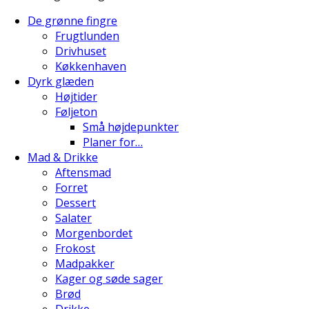
De grønne fingre
Frugtlunden
Drivhuset
Køkkenhaven
Dyrk glæden
Højtider
Føljeton
Små højdepunkter
Planer for…
Mad & Drikke
Aftensmad
Forret
Dessert
Salater
Morgenbordet
Frokost
Madpakker
Kager og søde sager
Brød
Drikke