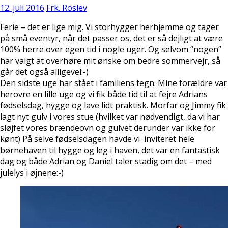
12. juli 2016
Frk. Roslev
Ferie – det er lige mig. Vi storhygger herhjemme og tager
på små eventyr, når det passer os, det er så dejligt at være
100% herre over egen tid i nogle uger. Og selvom “nogen”
har valgt at overhøre mit ønske om bedre sommervejr, så
går det også alligevel:-)
Den sidste uge har stået i familiens tegn. Mine forældre var
herovre en lille uge og vi fik både tid til at fejre Adrians
fødselsdag, hygge og lave lidt praktisk. Morfar og Jimmy fik
lagt nyt gulv i vores stue (hvilket var nødvendigt, da vi har
sløjfet vores brændeovn og gulvet derunder var ikke for
kønt) På selve fødselsdagen havde vi inviteret hele
børnehaven til hygge og leg i haven, det var en fantastisk
dag og både Adrian og Daniel taler stadig om det – med
julelys i øjnene:-)