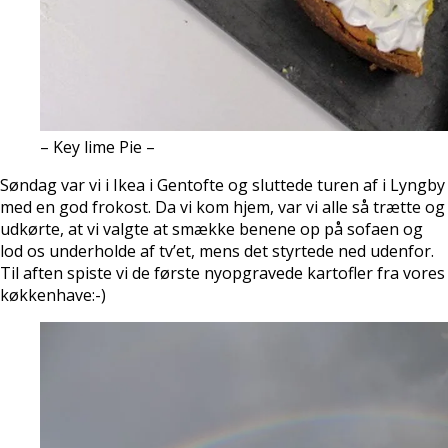
– Key lime Pie –
Søndag var vi i Ikea i Gentofte og sluttede turen af i Lyngby
med en god frokost. Da vi kom hjem, var vi alle så trætte og
udkørte, at vi valgte at smække benene op på sofaen og
lod os underholde af tv’et, mens det styrtede ned udenfor.
Til aften spiste vi de første nyopgravede kartofler fra vores
køkkenhave:-)