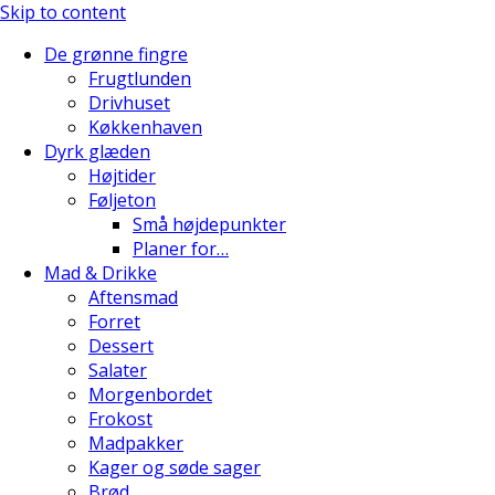
Skip to content
De grønne fingre
Frugtlunden
Drivhuset
Køkkenhaven
Dyrk glæden
Højtider
Føljeton
Små højdepunkter
Planer for…
Mad & Drikke
Aftensmad
Forret
Dessert
Salater
Morgenbordet
Frokost
Madpakker
Kager og søde sager
Brød