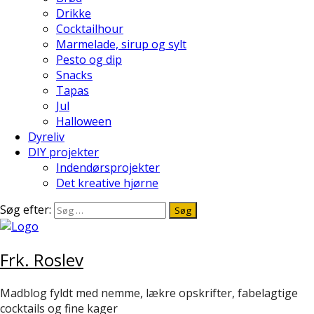
Drikke
Cocktailhour
Marmelade, sirup og sylt
Pesto og dip
Snacks
Tapas
Jul
Halloween
Dyreliv
DIY projekter
Indendørsprojekter
Det kreative hjørne
Søg efter:
Frk. Roslev
Madblog fyldt med nemme, lækre opskrifter, fabelagtige
cocktails og fine kager