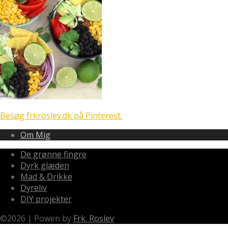
Besøg frkroslev.dk på Pinterest.
Om Mig
De grønne fingre
Dyrk glæden
Mad & Drikke
Dyreliv
DIY projekter
©
2026
|
Powen by
Frk. Roslev