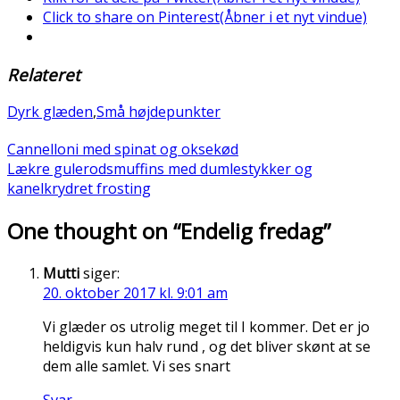
Click to share on Pinterest(Åbner i et nyt vindue)
Relateret
Dyrk glæden
,
Små højdepunkter
Cannelloni med spinat og oksekød
Lækre gulerodsmuffins med dumlestykker og
kanelkrydret frosting
One thought on “
Endelig fredag
”
Mutti
siger:
20. oktober 2017 kl. 9:01 am
Vi glæder os utrolig meget til I kommer. Det er jo
heldigvis kun halv rund , og det bliver skønt at se
dem alle samlet. Vi ses snart
Svar