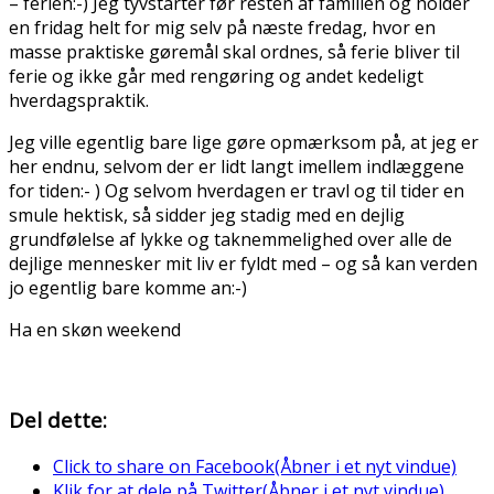
– ferien:-) Jeg tyvstarter før resten af familien og holder
en fridag helt for mig selv på næste fredag, hvor en
masse praktiske gøremål skal ordnes, så ferie bliver til
ferie og ikke går med rengøring og andet kedeligt
hverdagspraktik.
Jeg ville egentlig bare lige gøre opmærksom på, at jeg er
her endnu, selvom der er lidt langt imellem indlæggene
for tiden:- ) Og selvom hverdagen er travl og til tider en
smule hektisk, så sidder jeg stadig med en dejlig
grundfølelse af lykke og taknemmelighed over alle de
dejlige mennesker mit liv er fyldt med – og så kan verden
jo egentlig bare komme an:-)
Ha en skøn weekend
Del dette:
Click to share on Facebook(Åbner i et nyt vindue)
Klik for at dele på Twitter(Åbner i et nyt vindue)