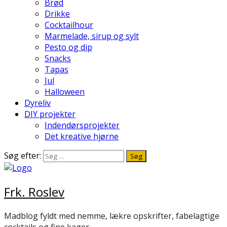
Brød
Drikke
Cocktailhour
Marmelade, sirup og sylt
Pesto og dip
Snacks
Tapas
Jul
Halloween
Dyreliv
DIY projekter
Indendørsprojekter
Det kreative hjørne
Søg efter:
Frk. Roslev
Madblog fyldt med nemme, lækre opskrifter, fabelagtige
cocktails og fine kager