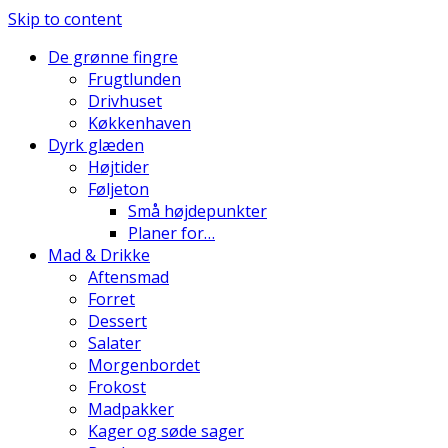
Skip to content
De grønne fingre
Frugtlunden
Drivhuset
Køkkenhaven
Dyrk glæden
Højtider
Føljeton
Små højdepunkter
Planer for…
Mad & Drikke
Aftensmad
Forret
Dessert
Salater
Morgenbordet
Frokost
Madpakker
Kager og søde sager