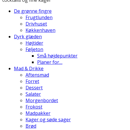
De grønne fingre
Frugtlunden
Drivhuset
Køkkenhaven
Dyrk glæden
Højtider
Føljeton
Små højdepunkter
Planer for…
Mad & Drikke
Aftensmad
Forret
Dessert
Salater
Morgenbordet
Frokost
Madpakker
Kager og søde sager
Brød