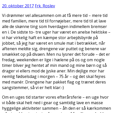
20. oktober 2017
Frk. Roslev
Vi drømmer vel allesammen om at få mere tid – mere tid
med familien, mere tid til fornøjelser, mere tid til at lave
alle de skønne ting som hverdagen indimellem bremser
en i. De sidste to- tre uger har været en anelse hektiske –
vi har virkelig haft en kæmpe stor arbejdsbyrde på
jobbet, så jeg har været en smule mat i betrækket, når
aftenen meldte sig, drengene var puttet og benene var
smækket op på divaen. Men nu lysner det forude – det er
fredag, weekenden er lige i hælene på os og om nogle
timer bliver jeg hentet af min mand og mine børn og så
drager vi ellers mod de jyske aner. Min dejlige mor har
nemlig fødselsdag i morgen – 75 år – og det skal fejres
med manér. Drengene har pakket flag og trænet deres
sangstemmer, så vi er helt klar:-)
Om en uges tid starter vores efterårsferie – en uge hvor
vi både skal helt ned i gear og samtidig lave en masse
hyggelige aktiviteter sammen – åh den er så kærkommen