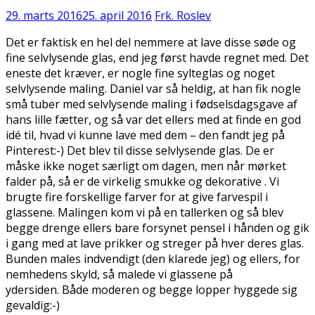
29. marts 2016
25. april 2016
Frk. Roslev
Det er faktisk en hel del nemmere at lave disse søde og
fine selvlysende glas, end jeg først havde regnet med. Det
eneste det kræver, er nogle fine sylteglas og noget
selvlysende maling. Daniel var så heldig, at han fik nogle
små tuber med selvlysende maling i fødselsdagsgave af
hans lille fætter, og så var det ellers med at finde en god
idé til, hvad vi kunne lave med dem – den fandt jeg på
Pinterest:-) Det blev til disse selvlysende glas. De er
måske ikke noget særligt om dagen, men når mørket
falder på, så er de virkelig smukke og dekorative . Vi
brugte fire forskellige farver for at give farvespil i
glassene. Malingen kom vi på en tallerken og så blev
begge drenge ellers bare forsynet pensel i hånden og gik
i gang med at lave prikker og streger på hver deres glas.
Bunden males indvendigt (den klarede jeg) og ellers, for
nemhedens skyld, så malede vi glassene på
ydersiden. Både moderen og begge lopper hyggede sig
gevaldig:-)