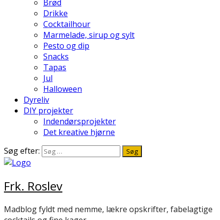
Brød
Drikke
Cocktailhour
Marmelade, sirup og sylt
Pesto og dip
Snacks
Tapas
Jul
Halloween
Dyreliv
DIY projekter
Indendørsprojekter
Det kreative hjørne
Søg efter:
Frk. Roslev
Madblog fyldt med nemme, lækre opskrifter, fabelagtige
cocktails og fine kager