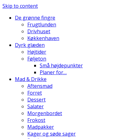
Skip to content
De grønne fingre
Frugtlunden
Drivhuset
Køkkenhaven
Dyrk glæden
Højtider
Føljeton
Små højdepunkter
Planer for…
Mad & Drikke
Aftensmad
Forret
Dessert
Salater
Morgenbordet
Frokost
Madpakker
Kager og søde sager