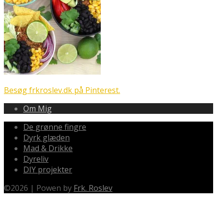
Besøg frkroslev.dk på Pinterest.
Om Mig
De grønne fingre
Dyrk glæden
Mad & Drikke
Dyreliv
DIY projekter
©
2026
|
Powen by
Frk. Roslev