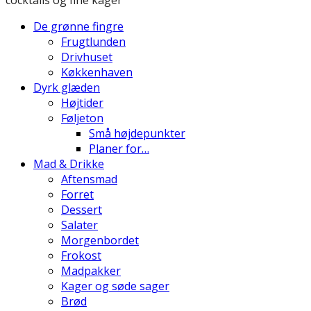
De grønne fingre
Frugtlunden
Drivhuset
Køkkenhaven
Dyrk glæden
Højtider
Føljeton
Små højdepunkter
Planer for…
Mad & Drikke
Aftensmad
Forret
Dessert
Salater
Morgenbordet
Frokost
Madpakker
Kager og søde sager
Brød